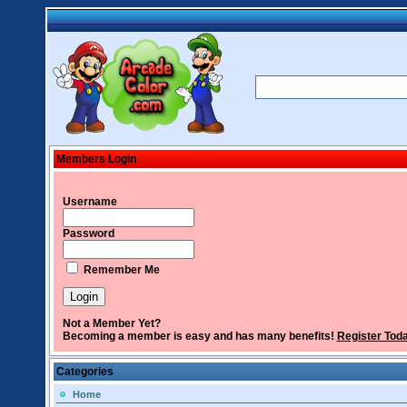
Members Login
Username
Password
Remember Me
Not a Member Yet?
Becoming a member is easy and has many benefits!
Register Tod
Categories
Home