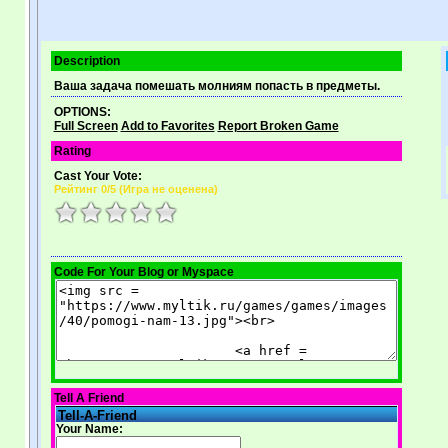
Description
Ваша задача помешать молниям попасть в предметы.
OPTIONS:
Full Screen
Add to Favorites
Report Broken Game
Rating
Cast Your Vote:
Рейтинг
0
/5 (
Игра не оценена
)
Code For Your Blog or Myspace
Tell A Friend
Tell-A-Friend
Your Name: