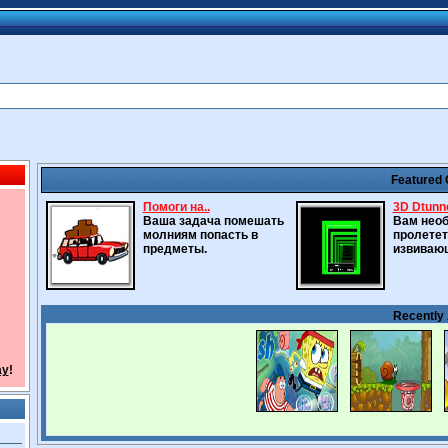
Featured
Помоги на..
3D Dtunn
Ваша задача помешать
Вам нео
молниям попасть в
пролетет
предметы.
извиваю
Recently
ay
!