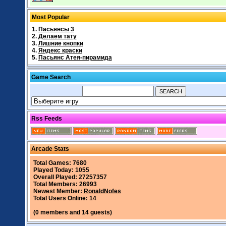
Most Popular
1.
Пасьянсы 3
2.
Делаем тату
3.
Лишние кнопки
4.
Яндекс краски
5.
Пасьянс Атея-пирамида
Game Search
Rss Feeds
Arcade Stats
Total Games: 7680
Played Today: 1055
Overall Played: 27257357
Total Members: 26993
Newest Member:
RonaldNofes
Total Users Online: 14
(0 members and 14 guests)