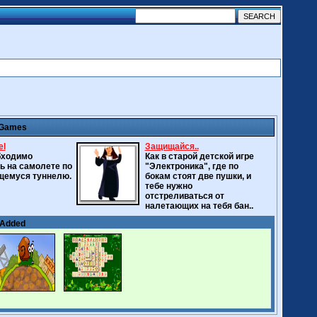
 Games
el
Защищайся..
бходимо
Как в старой детской игре
ь на самолете по
"Электроника", где по
щемуся туннелю.
бокам стоят две пушки, и
тебе нужно
отстреливаться от
налетающих на тебя бан..
 Added