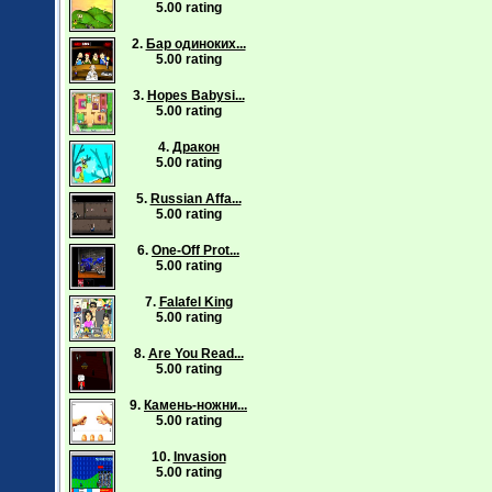
5.00 rating
2.
Бар одиноких...
5.00 rating
3.
Hopes Babysi...
5.00 rating
4.
Дракон
5.00 rating
5.
Russian Affa...
5.00 rating
6.
One-Off Prot...
5.00 rating
7.
Falafel King
5.00 rating
8.
Are You Read...
5.00 rating
9.
Камень-ножни...
5.00 rating
10.
Invasion
5.00 rating