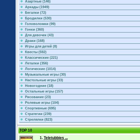
Азартные (146)
Аркады (1949)
Бегалки (72)
Бродилки (530)
Головоломки (99)
Гонки (360)
Для девочек (43)
Драки (168)
Игры для детей (8)
Квесты (592)
Классические (221)
Леталки (356)
Логические (1014)
Музыкальные игры (30)
Настольные игры (33)
Новогодние (18)
Остальные игры (157)
Рисование (23)
Ролевые игры (104)
Спортивные (695)
Стратегии (239)
Стрелялки (823)
TOP 10
1.
Teletubbies ...