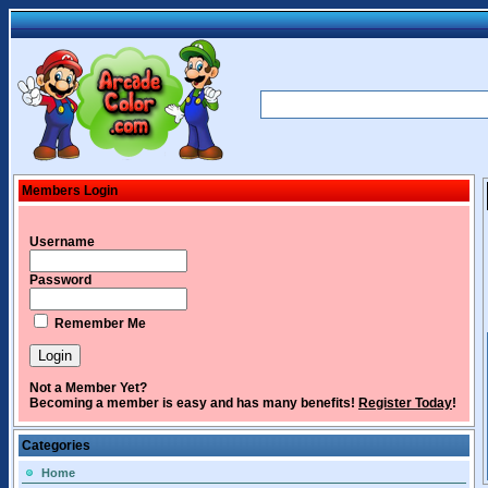
Members Login
Username
Password
Remember Me
Not a Member Yet?
Becoming a member is easy and has many benefits!
Register Today
!
Categories
Home