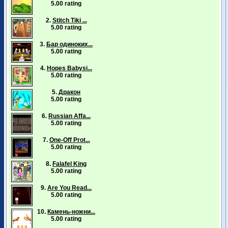
5.00 rating
2.
Stitch Tiki ...
5.00 rating
3.
Бар одиноких...
5.00 rating
4.
Hopes Babysi...
5.00 rating
5.
Дракон
5.00 rating
6.
Russian Affa...
5.00 rating
7.
One-Off Prot...
5.00 rating
8.
Falafel King
5.00 rating
9.
Are You Read...
5.00 rating
10.
Камень-ножни...
5.00 rating