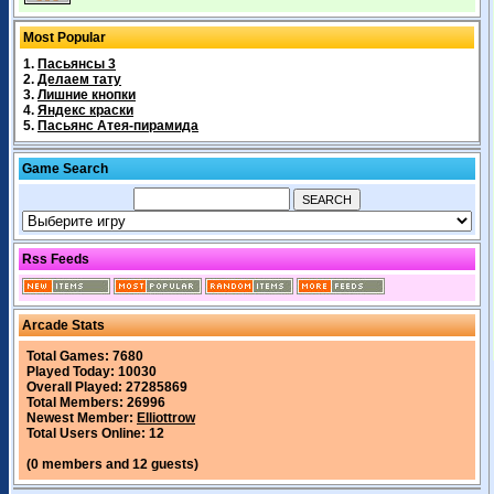
Most Popular
1.
Пасьянсы 3
2.
Делаем тату
3.
Лишние кнопки
4.
Яндекс краски
5.
Пасьянс Атея-пирамида
Game Search
Rss Feeds
Arcade Stats
Total Games: 7680
Played Today: 10030
Overall Played: 27285869
Total Members: 26996
Newest Member:
Elliottrow
Total Users Online: 12
(0 members and 12 guests)