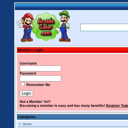
Members Login
Username
Password
Remember Me
Not a Member Yet?
Becoming a member is easy and has many benefits!
Register Tod
Categories
Home