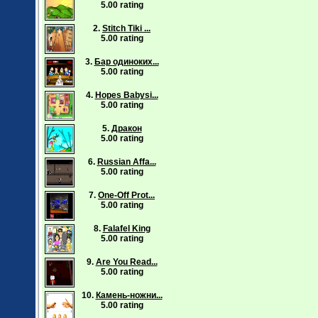
5.00 rating
2.
Stitch Tiki ...
5.00 rating
3.
Бар одиноких...
5.00 rating
4.
Hopes Babysi...
5.00 rating
5.
Дракон
5.00 rating
6.
Russian Affa...
5.00 rating
7.
One-Off Prot...
5.00 rating
8.
Falafel King
5.00 rating
9.
Are You Read...
5.00 rating
10.
Камень-ножни...
5.00 rating