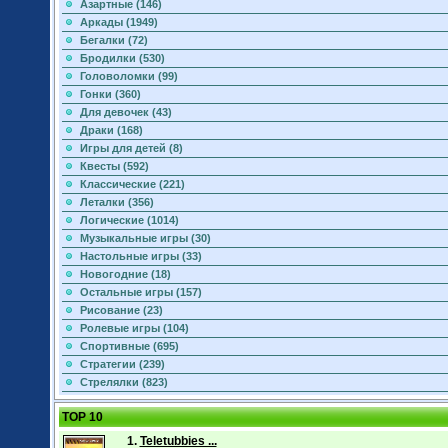
Азартные (146)
Аркады (1949)
Бегалки (72)
Бродилки (530)
Головоломки (99)
Гонки (360)
Для девочек (43)
Драки (168)
Игры для детей (8)
Квесты (592)
Классические (221)
Леталки (356)
Логические (1014)
Музыкальные игры (30)
Настольные игры (33)
Новогодние (18)
Остальные игры (157)
Рисование (23)
Ролевые игры (104)
Спортивные (695)
Стратегии (239)
Стрелялки (823)
TOP 10
1.
Teletubbies ...