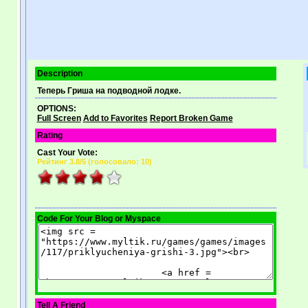
Description
Теперь Гриша на подводной лодке.
OPTIONS:
Full Screen
Add to Favorites
Report Broken Game
Rating
Cast Your Vote:
Рейтинг
3.8
/5 (
голосовало: 10
)
Code For Your Blog or Myspace
Tell A Friend