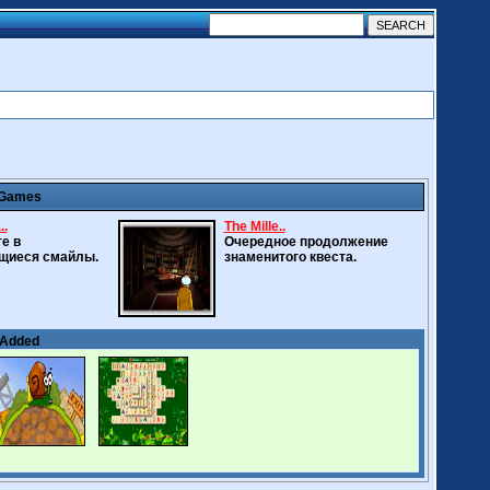
 Games
..
The Mille..
е в
Очередное продолжение
щиеся смайлы.
знаменитого квеста.
 Added