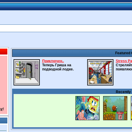
Featured
Приключен..
Stress Pa
Теперь Гриша на
Стреляйт
подводной лодке.
появляю
Recently
ay
!