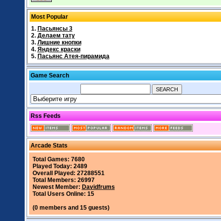
Most Popular
1.
Пасьянсы 3
2.
Делаем тату
3.
Лишние кнопки
4.
Яндекс краски
5.
Пасьянс Атея-пирамида
Game Search
Rss Feeds
Arcade Stats
Total Games: 7680
Played Today: 2489
Overall Played: 27288551
Total Members: 26997
Newest Member:
Davidfrums
Total Users Online: 15
(0 members and 15 guests)