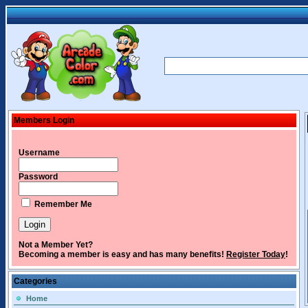
Members Login
Username
Password
Remember Me
Not a Member Yet?
Becoming a member is easy and has many benefits!
Register Today
!
Categories
Home