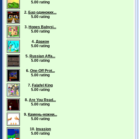
5.00 rating
2.
Бар одиноких...
5.00 rating
3.
Hopes Babysi...
5.00 rating
4.
Дракон
5.00 rating
5.
Russian Affa...
5.00 rating
6.
One-Off Prot...
5.00 rating
7.
Falafel King
5.00 rating
8.
Are You Read...
5.00 rating
9.
Камень-ножни...
5.00 rating
10.
Invasion
5.00 rating