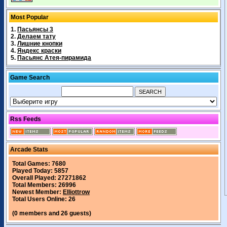
Most Popular
1.
Пасьянсы 3
2.
Делаем тату
3.
Лишние кнопки
4.
Яндекс краски
5.
Пасьянс Атея-пирамида
Game Search
Rss Feeds
Arcade Stats
Total Games: 7680
Played Today: 5857
Overall Played: 27271862
Total Members: 26996
Newest Member:
Elliottrow
Total Users Online: 26
(0 members and 26 guests)