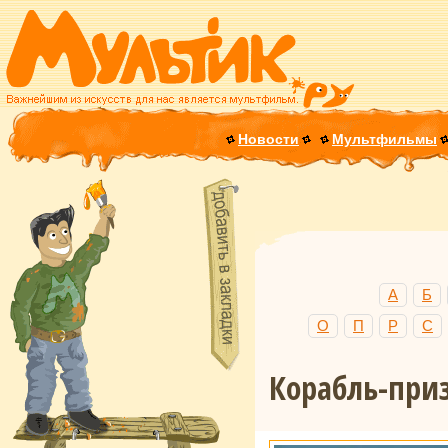
Новости
Мультфильмы
А
Б
О
П
Р
С
Корабль-при