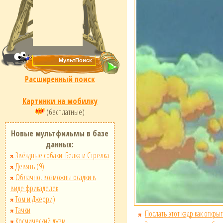
Расширенный поиск
Картинки на мобилку
(бесплатные)
Новые мультфильмы в базе
данных:
Звёздные собаки: Белка и Стрелка
Девять (9)
Облачно, возможны осадки в
виде фрикаделек
Том и Джерри)
Тачки
Послать этот кадр как открыт
Космический джэм