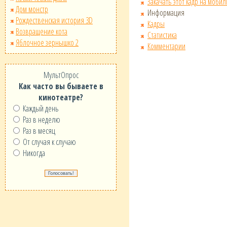
Закачать этот кадр на мобил
Дом монстр
Информация
Рождественская история 3D
Кадры
Возвращение кота
Статистика
Яблочное зернышко 2
Комментарии
МультОпрос
Как часто вы бываете в
кинотеатре?
Каждый день
Раз в неделю
Раз в месяц
От случая к случаю
Никогда