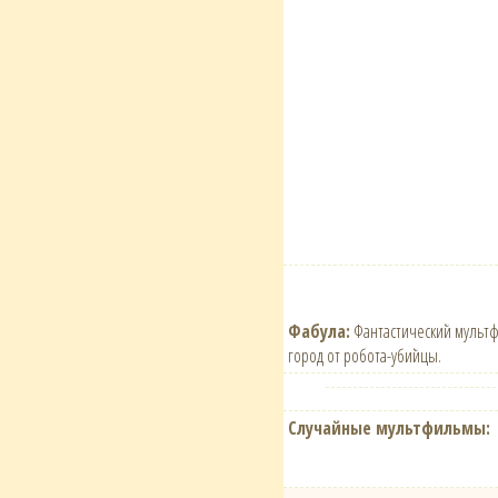
Фабула:
Фантастический мультф
город от робота-убийцы.
Случайные мультфильмы: