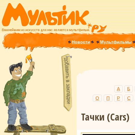
Новости
Мультфильмы
А
Б
О
П
Р
С
Тачки
(Cars)