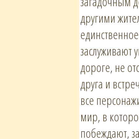
загадочным д
другими жител
единственное
заслуживают у
дороге, не от
друга и встре
все персонажи
мир, в которо
побеждают, з