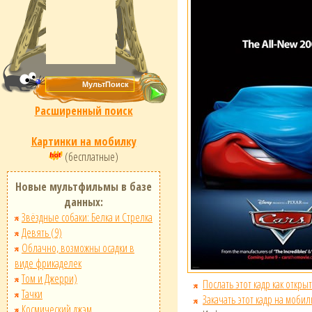
Расширенный поиск
Картинки на мобилку
(бесплатные)
Новые мультфильмы в базе
данных:
Звёздные собаки: Белка и Стрелка
Девять (9)
Облачно, возможны осадки в
виде фрикаделек
Том и Джерри)
Послать этот кадр как открыт
Тачки
Закачать этот кадр на мобил
Космический джэм