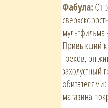
Фабула:
От с
сверхскорост
мультфильма 
Привыкший к 
треков, он жи
захолустный г
обитателями:
магазина пок