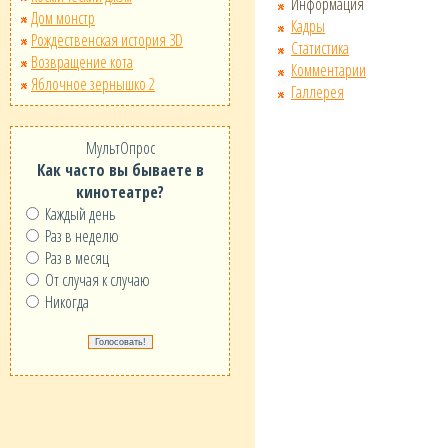
Информация
Дом монстр
Кадры
Рождественская история 3D
Статистика
Возвращение кота
Комментарии
Яблочное зернышко 2
Галлерея
МультОпрос
Как часто вы бываете в
кинотеатре?
Каждый день
Раз в неделю
Раз в месяц
От случая к случаю
Никогда