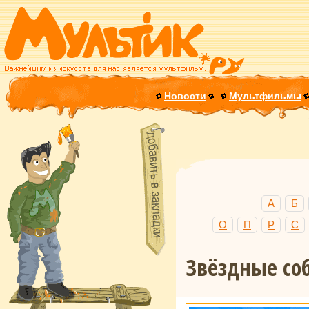
Новости
Мультфильмы
А
Б
О
П
Р
С
Звёздные соб