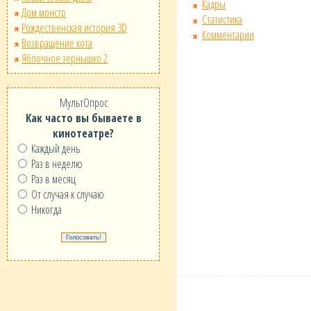
Кадры
Дом монстр
Статистика
Рождественская история 3D
Комментарии
Возвращение кота
Яблочное зернышко 2
МультОпрос
Как часто вы бываете в
кинотеатре?
Каждый день
Раз в неделю
Раз в месяц
От случая к случаю
Никогда