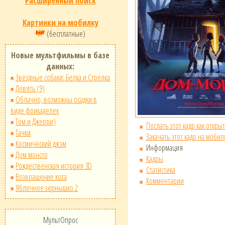
Расширенный поиск
Картинки на мобилку
(бесплатные)
Новые мультфильмы в базе
данных:
Звёздные собаки: Белка и Стрелка
Девять (9)
Облачно, возможны осадки в
виде фрикаделек
Том и Джерри)
Послать этот кадр как открыт
Тачки
Закачать этот кадр на мобил
Космический джэм
Информация
Дом монстр
Кадры
Рождественская история 3D
Статистика
Возвращение кота
Комментарии
Яблочное зернышко 2
МультОпрос