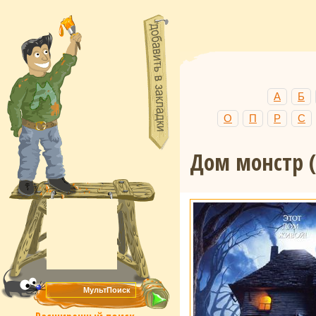
А
Б
О
П
Р
С
Дом монстр