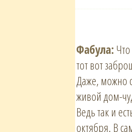
Фабула:
Что 
тот вот забро
Даже, можно с
живой дом-чуд
Ведь так и ес
октября. В са