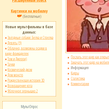
Расширенный поиск
Картинки на мобилку
(бесплатные)
Новые мультфильмы в базе
данных:
Звёздные собаки: Белка и Стрелка
Девять (9)
Облачно, возможны осадки в
виде фрикаделек
Послать этот кадр как открыт
Том и Джерри)
Закачать этот кадр на мобил
Тачки
Информация
Космический джэм
Кадры
Дом монстр
Статистика
Рождественская история 3D
Комментарии
Возвращение кота
Яблочное зернышко 2
МультОпрос