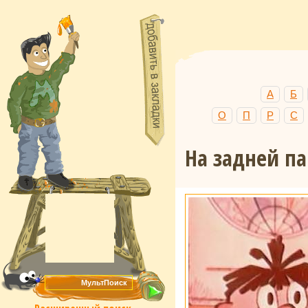
А
Б
О
П
Р
С
На задней па