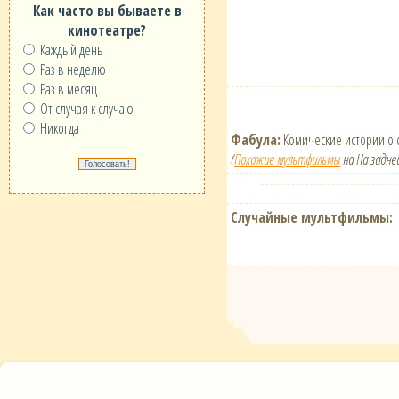
Как часто вы бываете в
кинотеатре?
Каждый день
Раз в неделю
Раз в месяц
От случая к случаю
Никогда
Фабула:
Комические истории о с
(
Похожие мультфильмы
на На задней
Случайные мультфильмы: