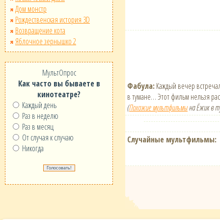
Дом монстр
Рождественская история 3D
Возвращение кота
Яблочное зернышко 2
МультОпрос
Как часто вы бываете в
Фабула:
Каждый вечер встречали
кинотеатре?
в тумане… Этот фильм нельзя расс
Каждый день
(
Похожие мультфильмы
на Ёжик в т
Раз в неделю
Раз в месяц
От случая к случаю
Случайные мультфильмы:
Никогда