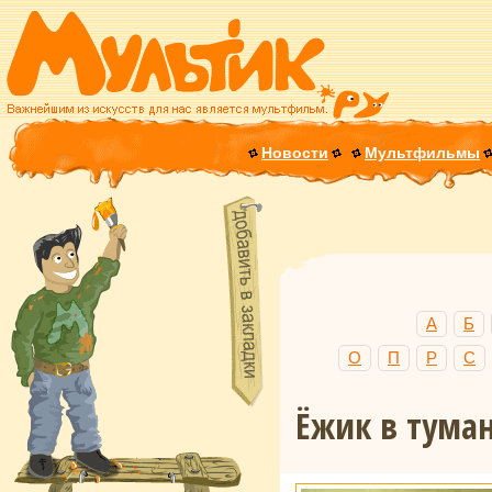
Новости
Мультфильмы
А
Б
О
П
Р
С
Ёжик в тума