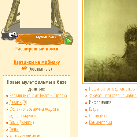
Расширенный поиск
Картинки на мобилку
(бесплатные)
Новые мультфильмы в базе
Послать этот кадр как открыт
данных:
Закачать этот кадр на мобил
Звёздные собаки: Белка и Стрелка
Информация
Девять (9)
Кадры
Облачно, возможны осадки в
Статистика
виде фрикаделек
Комментарии
Том и Джерри)
Тачки
Космический джэм