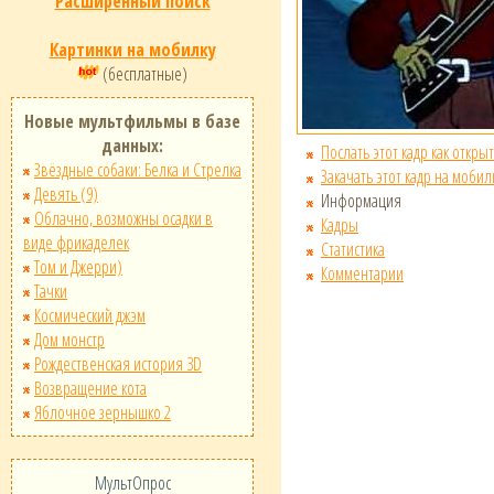
Расширенный поиск
Картинки на мобилку
(бесплатные)
Новые мультфильмы в базе
данных:
Послать этот кадр как открыт
Звёздные собаки: Белка и Стрелка
Закачать этот кадр на мобил
Девять (9)
Информация
Облачно, возможны осадки в
Кадры
виде фрикаделек
Статистика
Том и Джерри)
Комментарии
Тачки
Космический джэм
Дом монстр
Рождественская история 3D
Возвращение кота
Яблочное зернышко 2
МультОпрос