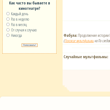
Как часто вы бываете в
кинотеатре?
Каждый день
Раз в неделю
Раз в месяц
От случая к случаю
Фабула:
Продолжение истории Б
Никогда
(
Похожие мультфильмы
на По следа
Случайные мультфильмы: