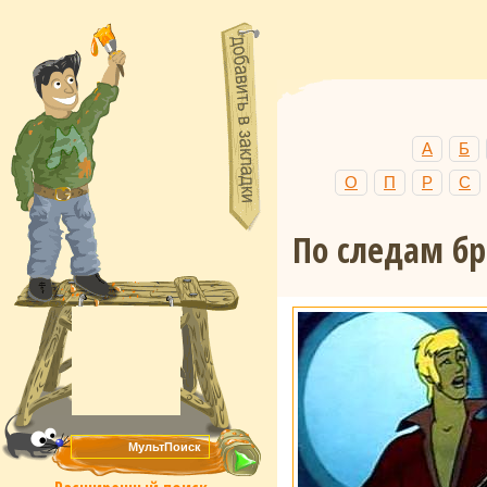
А
Б
О
П
Р
С
По следам б