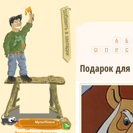
А
Б
О
П
Р
С
Подарок для 