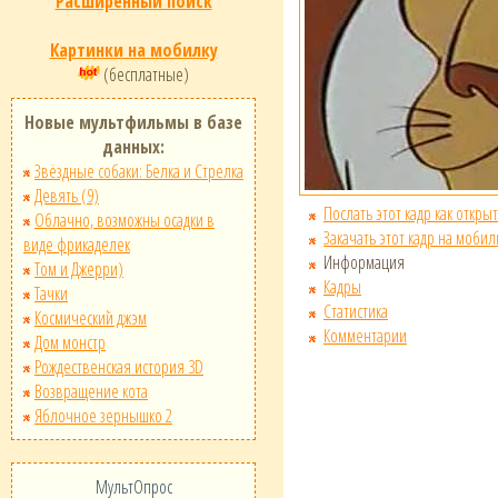
Расширенный поиск
Картинки на мобилку
(бесплатные)
Новые мультфильмы в базе
данных:
Звёздные собаки: Белка и Стрелка
Девять (9)
Послать этот кадр как открыт
Облачно, возможны осадки в
Закачать этот кадр на мобил
виде фрикаделек
Информация
Том и Джерри)
Кадры
Тачки
Статистика
Космический джэм
Комментарии
Дом монстр
Рождественская история 3D
Возвращение кота
Яблочное зернышко 2
МультОпрос