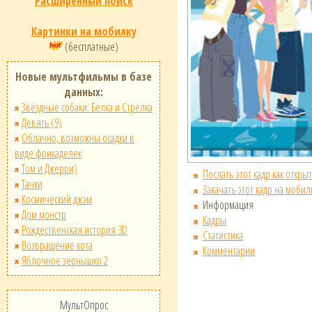
Расширенный поиск
Картинки на мобилку
(бесплатные)
Новые мультфильмы в базе
данных:
Звёздные собаки: Белка и Стрелка
Девять (9)
Облачно, возможны осадки в
виде фрикаделек
Том и Джерри)
Послать этот кадр как открыт
Тачки
Закачать этот кадр на мобил
Космический джэм
Информация
Дом монстр
Кадры
Рождественская история 3D
Статистика
Возвращение кота
Комментарии
Яблочное зернышко 2
МультОпрос