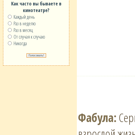
Как часто вы бываете в
кинотеатре?
Каждый день
Раз в неделю
Раз в месяц
От случая к случаю
Никогда
Фабула:
Сери
взрослой жизн