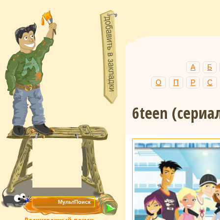
А
Б
О
П
Р
С
6teen (сериа