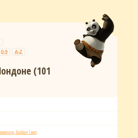
Н
0-9
A-Z
 Лондоне
(101
аммеруд, Брайан Смит