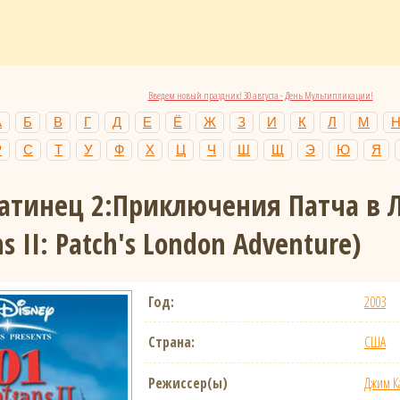
Введем новый праздник! 30 августа - День Мультипликации!
А
Б
В
Г
Д
Е
Ё
Ж
З
И
К
Л
М
Р
С
Т
У
Ф
Х
Ц
Ч
Ш
Щ
Э
Ю
Я
атинец 2:Приключения Патча в
s II: Patch's London Adventure)
Год:
2003
Страна:
США
Режиссер(ы)
Джим К