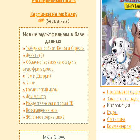
Расширенный поиск
Картинки на мобилку
(бесплатные)
Новые мультфильмы в базе
данных:
Звёздные собаки: Белка и Стрелка
Девять (9)
Облачно, возможны осадки в
виде фрикаделек
Том и Джерри)
Тачки
Космический джэм
Послать этот кадр 
Дом монстр
Закачать этот кадр
Рождественская история 3D
Информация
Возвращение кота
Кадры
Яблочное зернышко 2
Статистика
Комментарии
МультОпрос