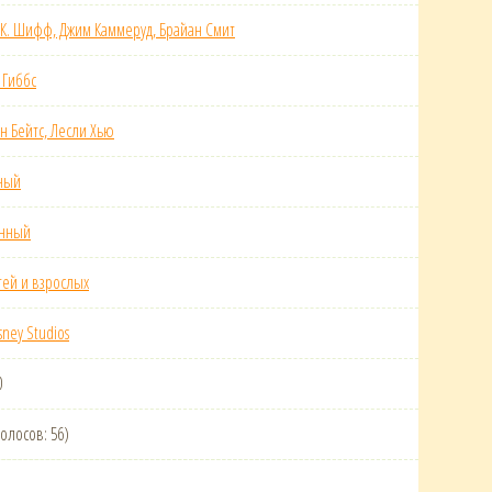
 К. Шифф, Джим Каммеруд, Брайан Смит
 Гиббс
н Бейтс, Лесли Хью
ный
анный
тей и взрослых
sney Studios
0
голосов: 56)