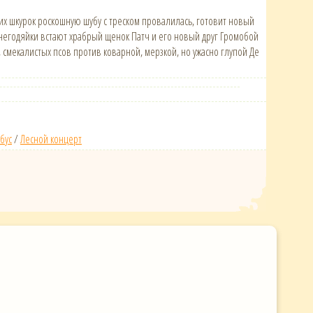
х шкурок роскошную шубу с треском провалилась, готовит новый
и негодяйки встают храбрый щенок Патч и его новый друг Громобой
 смекалистых псов против коварной, мерзкой, но ужасно глупой Де
бус
/
Лесной концерт