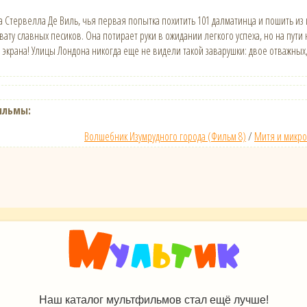
тервелла Де Виль, чья первая попытка похитить 101 далматинца и пошить из и
вату славных песиков. Она потирает руки в ожидании легкого успеха, но на пут
экрана! Улицы Лондона никогда еще не видели такой заварушки: двое отважных,
ильмы:
Волшебник Изумрудного города (Фильм 8)
/
Митя и микро
Наш каталог мультфильмов стал ещё лучше!