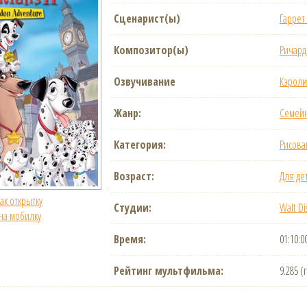
Сценарист(ы)
Гаррет
Композитор(ы)
Ричард
Озвучивание
Кэроли
Жанр:
Семей
Категория:
Рисов
Возраст:
Для де
как открытку
Студии:
Walt Di
 на мобилку
Время:
01:10:0
Рейтинг мультфильма:
9.285 (