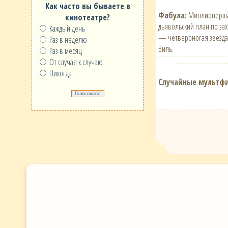
Как часто вы бываете в
Фабула:
Миллионерша С
кинотеатре?
дьявольский план по зах
Каждый день
— четвероногая звезда 
Раз в неделю
Виль.
Раз в месяц
От случая к случаю
Никогда
Случайные мультф