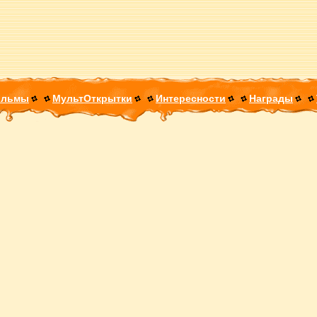
ильмы
МультОткрытки
Интересности
Награды