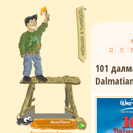
О
П
101 далм
Dalmatian