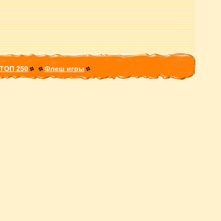
ТОП 250
Флеш игры