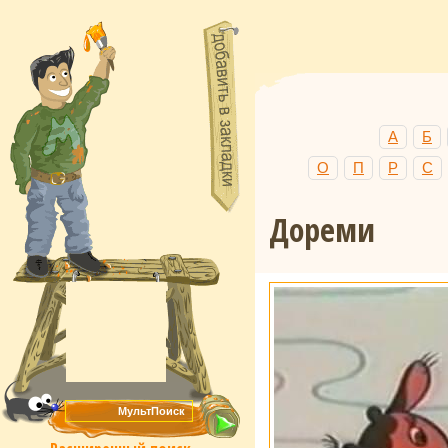
А
Б
О
П
Р
С
Дореми