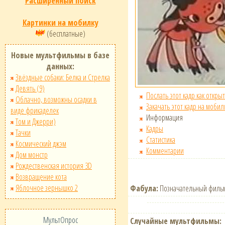
Расширенный поиск
Картинки на мобилку
(бесплатные)
Новые мультфильмы в базе
данных:
Звёздные собаки: Белка и Стрелка
Девять (9)
Послать этот кадр как открыт
Облачно, возможны осадки в
Закачать этот кадр на мобил
виде фрикаделек
Информация
Том и Джерри)
Кадры
Тачки
Статистика
Космический джэм
Комментарии
Дом монстр
Рождественская история 3D
Возвращение кота
Яблочное зернышко 2
Фабула:
Позначательный фильм
МультОпрос
Случайные мультфильмы: