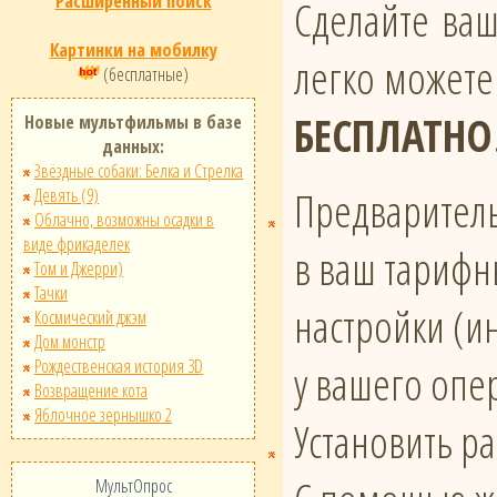
Расширенный поиск
Сделайте ва
Картинки на мобилку
легко можете
(бесплатные)
БЕСПЛАТНО
Новые мультфильмы в базе
данных:
Звёздные собаки: Белка и Стрелка
Предваритель
Девять (9)
Облачно, возможны осадки в
виде фрикаделек
в ваш тарифн
Том и Джерри)
Тачки
настройки (и
Космический джэм
Дом монстр
Рождественская история 3D
у вашего опе
Возвращение кота
Яблочное зернышко 2
Установить р
МультОпрос