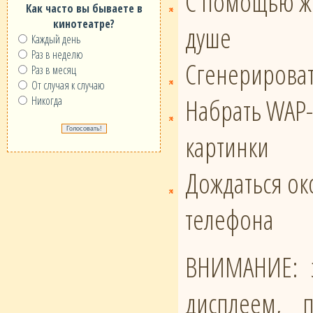
С помощью же
Как часто вы бываете в
кинотеатре?
душе
Каждый день
Раз в неделю
Сгенерироват
Раз в месяц
От случая к случаю
Набрать WAP-
Никогда
картинки
Дождаться око
телефона
ВНИМАНИЕ: э
дисплеем, 