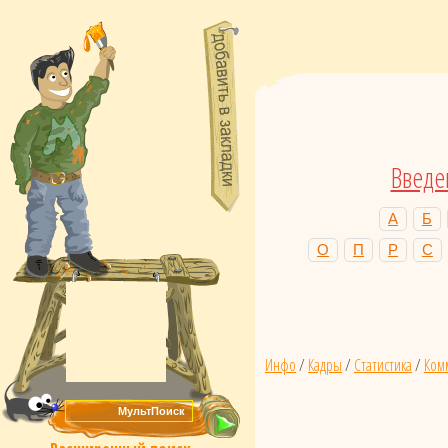
Введе
А
Б
О
П
Р
С
Инфо
/
Кадры
/
Статистика
/
Ком