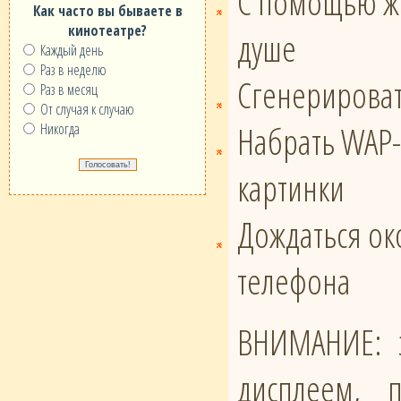
С помощью же
Как часто вы бываете в
кинотеатре?
душе
Каждый день
Раз в неделю
Сгенерироват
Раз в месяц
От случая к случаю
Набрать WAP-
Никогда
картинки
Дождаться око
телефона
ВНИМАНИЕ: э
дисплеем, 