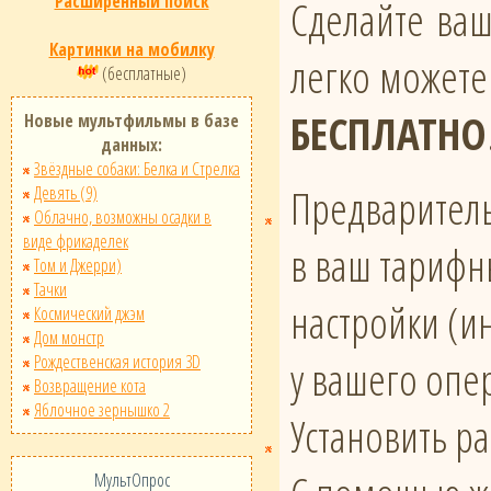
Расширенный поиск
Сделайте ва
Картинки на мобилку
легко можете
(бесплатные)
БЕСПЛАТНО
Новые мультфильмы в базе
данных:
Звёздные собаки: Белка и Стрелка
Предваритель
Девять (9)
Облачно, возможны осадки в
виде фрикаделек
в ваш тарифн
Том и Джерри)
Тачки
настройки (и
Космический джэм
Дом монстр
Рождественская история 3D
у вашего опе
Возвращение кота
Яблочное зернышко 2
Установить р
МультОпрос