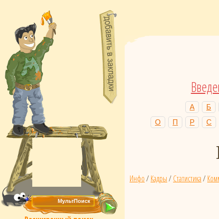
Введе
А
Б
О
П
Р
С
Инфо
/
Кадры
/
Статистика
/
Ком