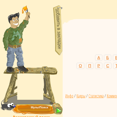
А
Б
О
П
Р
С
Инфо
/
Кадры
/
Статистика
/
Комме