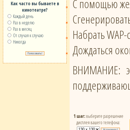
С помощью жел
Как часто вы бываете в
кинотеатре?
Сгенерировать
Каждый день
Раз в неделю
Раз в месяц
Набрать WAP-с
От случая к случаю
Никогда
Дождаться око
ВНИМАНИЕ: эт
поддерживающ
1 шаг:
выберите разрешение
дисплея вашего телефона: