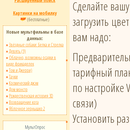
Расширенный поиск
Сделайте вашу
Картинки на мобилку
загрузить цв
(бесплатные)
Новые мультфильмы в базе
вам надо:
данных:
Звёздные собаки: Белка и Стрелка
Девять (9)
Предварительн
Облачно, возможны осадки в
виде фрикаделек
тарифный план
Том и Джерри)
Тачки
Космический джэм
по настройке 
Дом монстр
Рождественская история 3D
связи)
Возвращение кота
Яблочное зернышко 2
Установить ра
МультОпрос