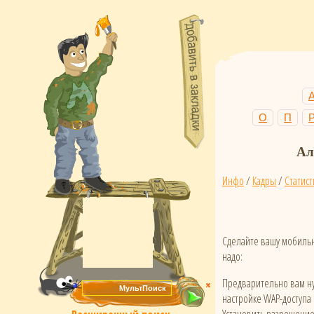
О
П
Ал
Инфо
/
Кадры
/
Статист
Сделайте вашу мобильн
надо:
Предварительно вам ну
настройке WAP-доступа