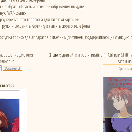
е дисплея вашего телефона
и выбрать область и размер изображения по душе
ьную WAP-ссылку
браузере вашего телефона для загрузки картинки
грузки и сохранить картинку в память своего телефона
доступна только для аппаратов с цветным дисплеем, поддерживающих функцию 
азрешение дисплея
2 шаг:
двигайте и растягивайте (+ Ctrl или Shift
телефона:
затем на
Оригинальн
Тяните рамку мыш
изменения размер
смотр:
'Shift' или 'Co