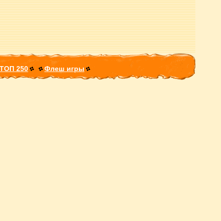
ТОП 250
Флеш игры