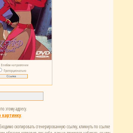
В любом направлении
Пропорционально
по этому адресу.
 картинку
.
обходимо скопировать сгенерированную ссылку, кликнуть по ссылке