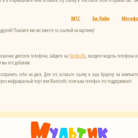
 и в открывшемся окне вставить эту ссылку в текстовое поле отправки смс. Та
МТС
Би Лайн
Мегаф
друзей! Пошлите им смс вместе со ссылкой на картинку!
зрешение дисплея телефона, зайдите на
Yandex.Ru
, введите модель телефона и
 и мы его добавим.
сохранить себе на диск. Для это вставьте ссылку в ваш браузер на компьют
ез инфракрасный порт или Bluetooth, если ваш телефон это поддерживает.