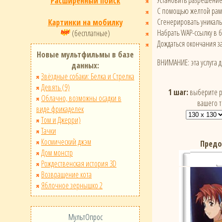
Установить разрешени
Расширенный поиск
С помощью желтой рамк
Сгенерировать уникал
Картинки на мобилку
Набрать WAP-ссылку в 
(бесплатные)
Дождаться окончания за
Новые мультфильмы в базе
ВНИМАНИЕ: эта услуга 
данных:
Звёздные собаки: Белка и Стрелка
Девять (9)
1 шаг:
выберите р
Облачно, возможны осадки в
вашего 
виде фрикаделек
Том и Джерри)
Тачки
Космический джэм
Предо
Дом монстр
Рождественская история 3D
Возвращение кота
Яблочное зернышко 2
МультОпрос