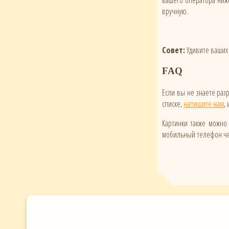
вашего оператора ниже
вручную.
Совет:
Удивите ваших 
FAQ
Если вы не знаете ра
списке,
напишите нам
,
Картинки также можно 
мобильный телефон чер