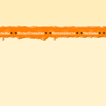
ильмы
МультОткрытки
Интересности
Награды