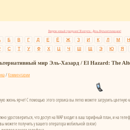
Введем новый праздник! 30 августа - День Мультипликации!
А
Б
В
Г
Д
Е
Ё
Ж
З
И
К
Л
М
Р
С
Т
У
Ф
Х
Ц
Ч
Ш
Щ
Э
Ю
Я
ьтернативный мир Эль-Хазард / El Hazard: The Alte
ика
/
Комментарии
ую жизнь ярче! С помощью этого сервиса вы легко можете загрузить цветную
жно удостовериться, что доступ на WAP входит в ваш тарифный план, и на тел
 вы можете получить у вашего оператора мобильной связи)