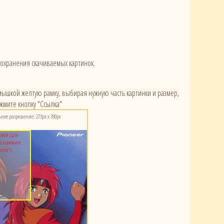
сохранения скачиваемых картинок.
) мышкой желтую рамку, выбирая нужную часть картинки и размер,
жмите кнопку "Ссылка"
ое разрешение: 273px x 390px
кой (для
а нажмите
ntrol')