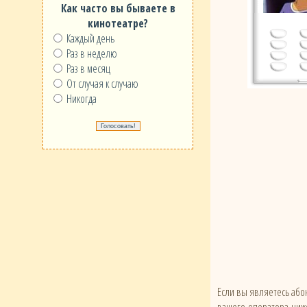
Как часто вы бываете в
кинотеатре?
Каждый день
Раз в неделю
Раз в месяц
От случая к случаю
Никогда
Если вы являетесь абон