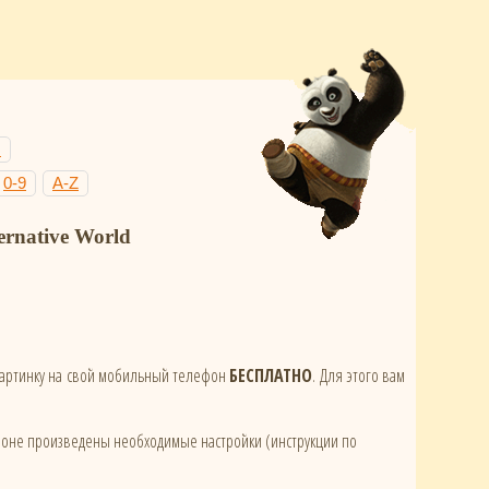
Н
0-9
A-Z
rnative World
 картинку на свой мобильный телефон
БЕСПЛАТНО
. Для этого вам
ефоне произведены необходимые настройки (инструкции по