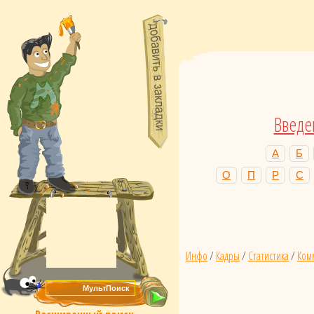
Введе
А
Б
О
П
Р
С
Инфо
/
Кадры
/
Статистика
/
Ком