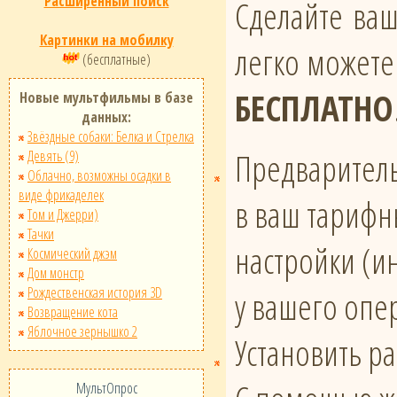
Расширенный поиск
Сделайте ва
Картинки на мобилку
легко можете
(бесплатные)
БЕСПЛАТНО
Новые мультфильмы в базе
данных:
Звёздные собаки: Белка и Стрелка
Предваритель
Девять (9)
Облачно, возможны осадки в
виде фрикаделек
в ваш тарифн
Том и Джерри)
Тачки
настройки (и
Космический джэм
Дом монстр
Рождественская история 3D
у вашего опе
Возвращение кота
Яблочное зернышко 2
Установить р
МультОпрос