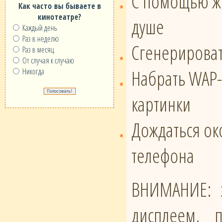
С помощью же
Как часто вы бываете в
кинотеатре?
душе
Каждый день
Раз в неделю
Сгенерироват
Раз в месяц
От случая к случаю
Набрать WAP-
Никогда
картинки
Дождаться око
телефона
ВНИМАНИЕ: э
дисплеем, 