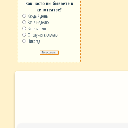
Как часто вы бываете в
кинотеатре?
Каждый день
Раз в неделю
Раз в месяц
От случая к случаю
Никогда