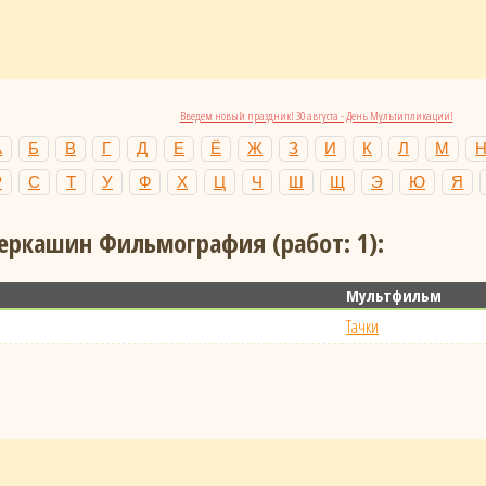
Введем новый праздник! 30 августа - День Мультипликации!
А
Б
В
Г
Д
Е
Ё
Ж
З
И
К
Л
М
Р
С
Т
У
Ф
Х
Ц
Ч
Ш
Щ
Э
Ю
Я
еркашин Фильмография (работ: 1):
Мультфильм
Тачки