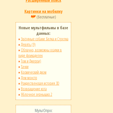
Расширенный поиск
Картинки на мобилку
(бесплатные)
Новые мультфильмы в базе
данных:
Звёздные собаки: Белка и Стрелка
Девять (9)
Облачно, возможны осадки в
виде фрикаделек
Том и Джерри)
Тачки
Космический джэм
Дом монстр
Рождественская история 3D
Возвращение кота
Яблочное зернышко 2
МультОпрос