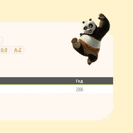
Н
0-9
A-Z
Год
2006