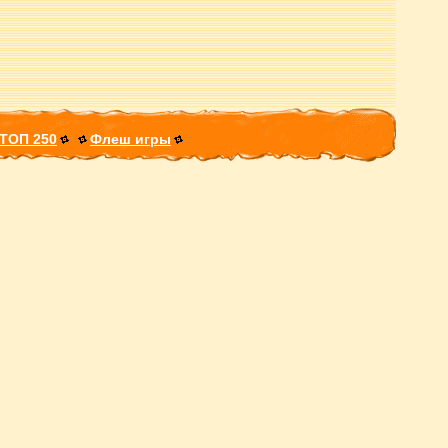
ТОП 250
Флеш игры