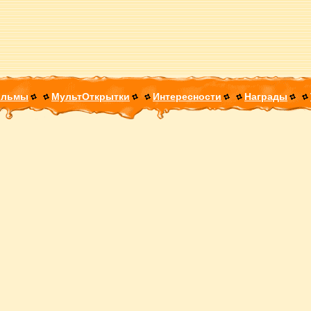
ильмы
МультОткрытки
Интересности
Награды