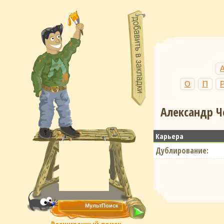
О
П
Александр Ч
Карьера
Дублирование: