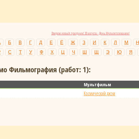
Введем новый праздник! 30 августа - День Мультипликации!
А
Б
В
Г
Д
Е
Ё
Ж
З
И
К
Л
М
Р
С
Т
У
Ф
Х
Ц
Ч
Ш
Щ
Э
Ю
Я
о Фильмография (работ: 1):
Мультфильм
Космический джэм