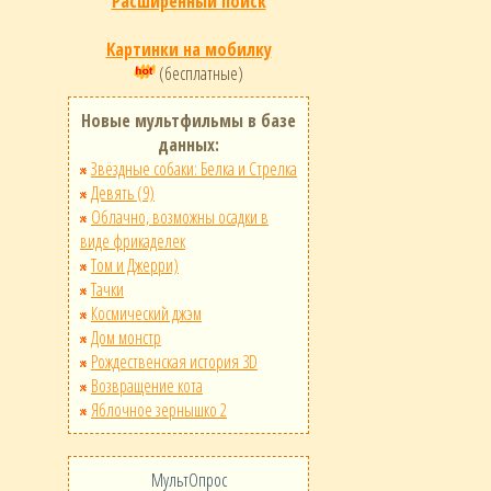
Расширенный поиск
Картинки на мобилку
(бесплатные)
Новые мультфильмы в базе
данных:
Звёздные собаки: Белка и Стрелка
Девять (9)
Облачно, возможны осадки в
виде фрикаделек
Том и Джерри)
Тачки
Космический джэм
Дом монстр
Рождественская история 3D
Возвращение кота
Яблочное зернышко 2
МультОпрос