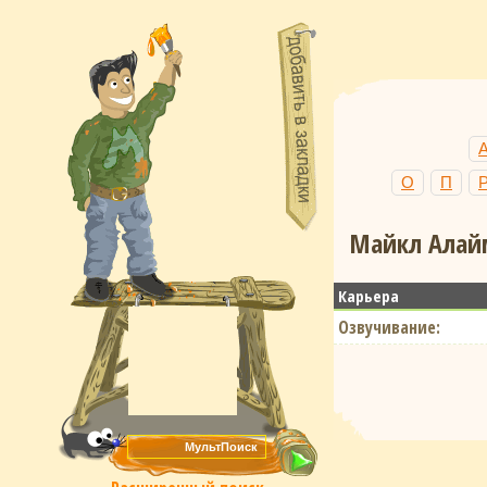
О
П
Майкл Алайм
Карьера
Озвучивание: