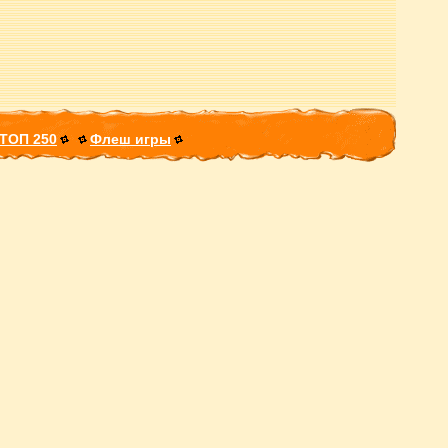
ТОП 250
Флеш игры