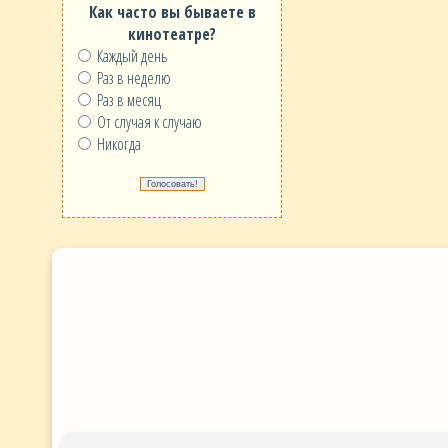
Как часто вы бываете в
кинотеатре?
Каждый день
Раз в неделю
Раз в месяц
От случая к случаю
Никогда