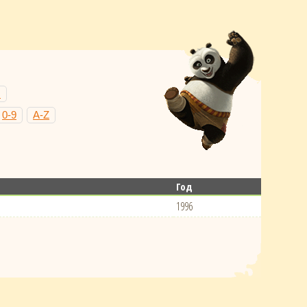
Н
0-9
A-Z
Год
1996