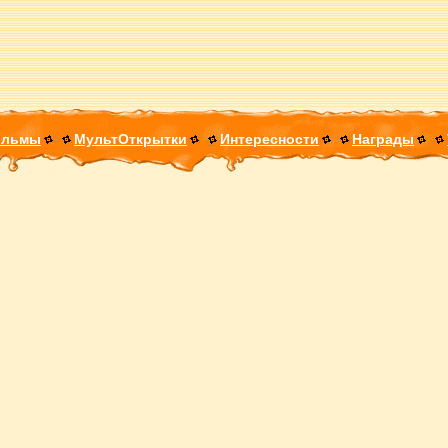
ильмы
МультОткрытки
Интересности
Награды