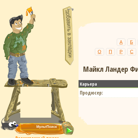
А
Б
О
П
Р
С
Майкл Ландер Фи
Карьера
Продюсер: