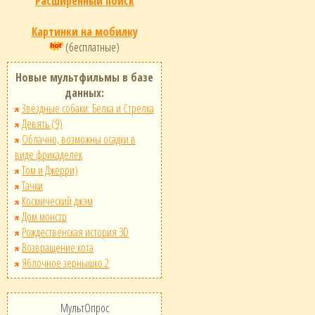
Расширенный поиск
Картинки на мобилку
(бесплатные)
Новые мультфильмы в базе
данных:
Звёздные собаки: Белка и Стрелка
Девять (9)
Облачно, возможны осадки в
виде фрикаделек
Том и Джерри)
Тачки
Космический джэм
Дом монстр
Рождественская история 3D
Возвращение кота
Яблочное зернышко 2
МультОпрос