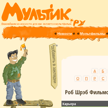
Новости
Мультфильмы
А
Б
О
П
Р
С
Роб Шрэб Фильмог
Карьера