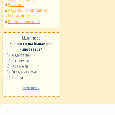
Дом монстр
Рождественская история 3D
Возвращение кота
Яблочное зернышко 2
МультОпрос
Как часто вы бываете в
кинотеатре?
Каждый день
Раз в неделю
Раз в месяц
От случая к случаю
Никогда