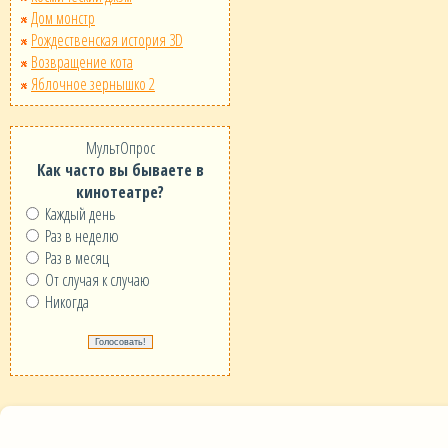
Дом монстр
Рождественская история 3D
Возвращение кота
Яблочное зернышко 2
МультОпрос
Как часто вы бываете в
кинотеатре?
Каждый день
Раз в неделю
Раз в месяц
От случая к случаю
Никогда