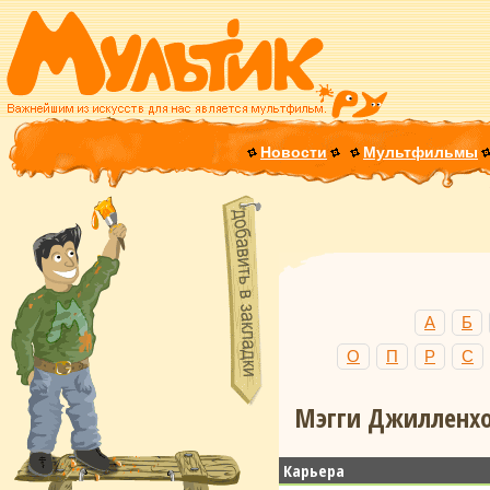
Новости
Мультфильмы
А
Б
О
П
Р
С
Мэгги Джилленхо
Карьера