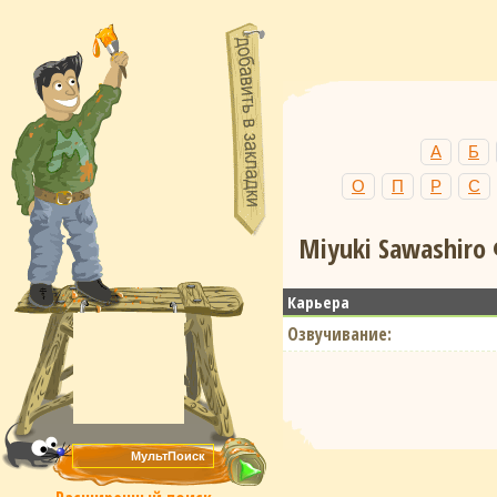
А
Б
О
П
Р
С
Miyuki Sawashiro
Карьера
Озвучивание: