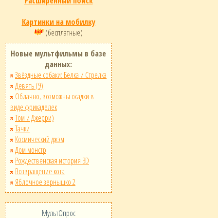
Расширенный поиск
Картинки на мобилку
(бесплатные)
Новые мультфильмы в базе
данных:
Звёздные собаки: Белка и Стрелка
Девять (9)
Облачно, возможны осадки в
виде фрикаделек
Том и Джерри)
Тачки
Космический джэм
Дом монстр
Рождественская история 3D
Возвращение кота
Яблочное зернышко 2
МультОпрос