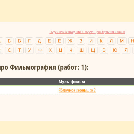
Введем новый праздник! 30 августа - День Мультипликации!
А
Б
В
Г
Д
Е
Ё
Ж
З
И
К
Л
М
Р
С
Т
У
Ф
Х
Ц
Ч
Ш
Щ
Э
Ю
Я
ро Фильмография (работ: 1):
Мультфильм
Яблочное зернышко 2