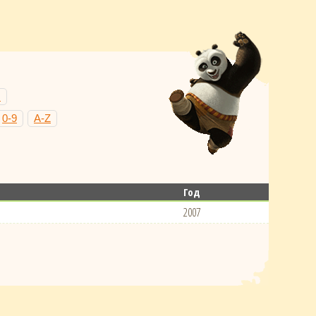
Н
0-9
A-Z
Год
2007