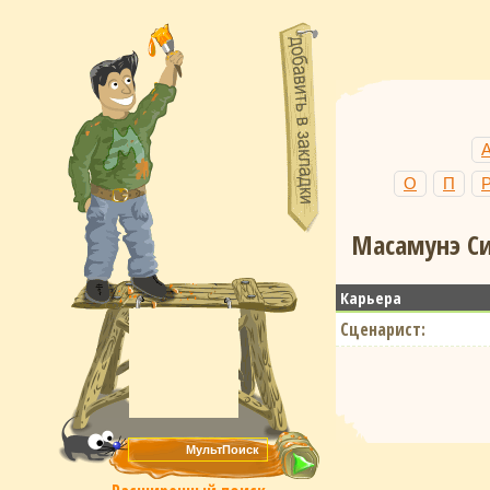
О
П
Масамунэ Си
Карьера
Сценарист: