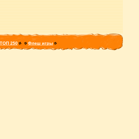
ТОП 250
Флеш игры