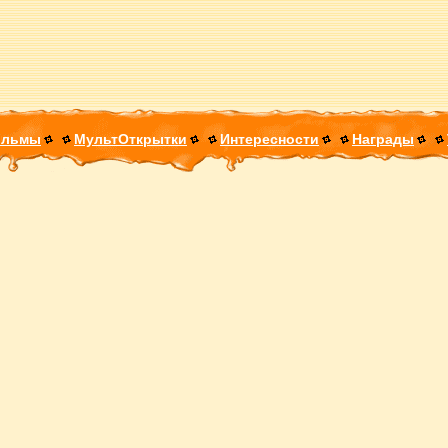
ильмы
МультОткрытки
Интересности
Награды