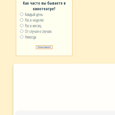
Как часто вы бываете в
кинотеатре?
Каждый день
Раз в неделю
Раз в месяц
От случая к случаю
Никогда