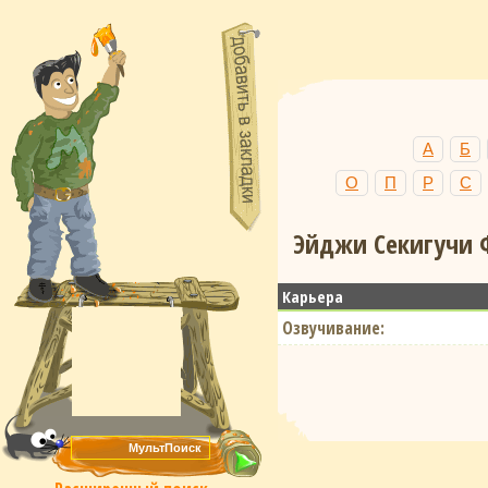
А
Б
О
П
Р
С
Эйджи Секигучи Ф
Карьера
Озвучивание: