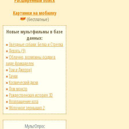
Расширенный поиск
Картинки на мобилку
(бесплатные)
Новые мультфильмы в базе
данных:
Звёздные собаки: Белка и Стрелка
Девять (9)
Облачно, возможны осадки в
виде фрикаделек
Том и Джерри)
Тачки
Космический джэм
Дом монстр
Рождественская история 3D
Возвращение кота
Яблочное зернышко 2
МультОпрос