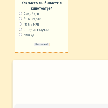
Как часто вы бываете в
кинотеатре?
Каждый день
Раз в неделю
Раз в месяц
От случая к случаю
Никогда