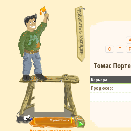
О
П
Томас Порте
Карьера
Продюсер: