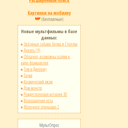
Расширенный поиск
Картинки на мобилку
(бесплатные)
Новые мультфильмы в базе
данных:
Звёздные собаки: Белка и Стрелка
Девять (9)
Облачно, возможны осадки в
виде фрикаделек
Том и Джерри)
Тачки
Космический джэм
Дом монстр
Рождественская история 3D
Возвращение кота
Яблочное зернышко 2
МультОпрос