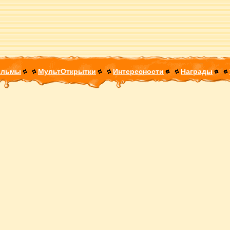
ильмы
МультОткрытки
Интересности
Награды