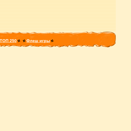
ТОП 250
Флеш игры