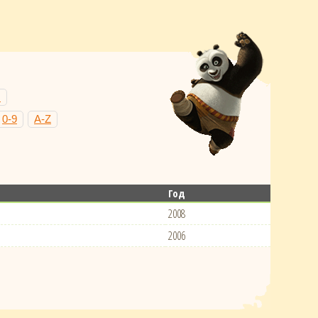
Н
0-9
A-Z
Год
2008
2006