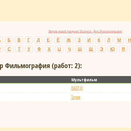
Введем новый праздник! 30 августа - День Мультипликации!
А
Б
В
Г
Д
Е
Ё
Ж
З
И
К
Л
М
Р
С
Т
У
Ф
Х
Ц
Ч
Ш
Щ
Э
Ю
Я
р Фильмография (работ: 2):
Мультфильм
ВАЛЛ·И
Тачки