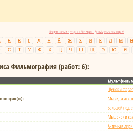
Введем новый праздник! 30 августа - День Мультипликации!
А
Б
В
Г
Д
Е
Ё
Ж
З
И
К
Л
М
Р
С
Т
У
Ф
Х
Ц
Ч
Ш
Щ
Э
Ю
Я
иса Фильмография (работ: 6):
Мультфиль
Щенок и старая
новщик(и):
Мы идем искат
Большой подз
Мышонок и кр
Античная лири