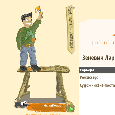
О
П
Зеневич Лар
Карьера
Режиссер:
Художник(и)-поста