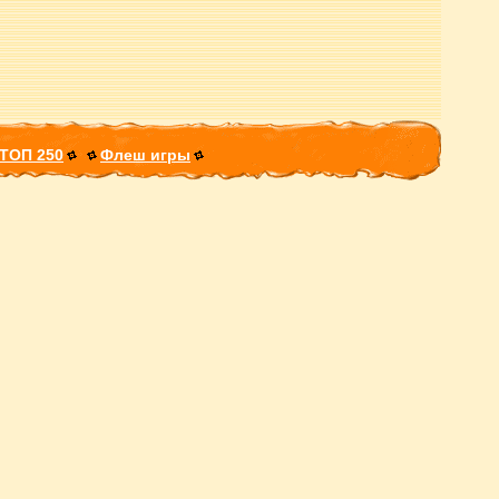
ТОП 250
Флеш игры