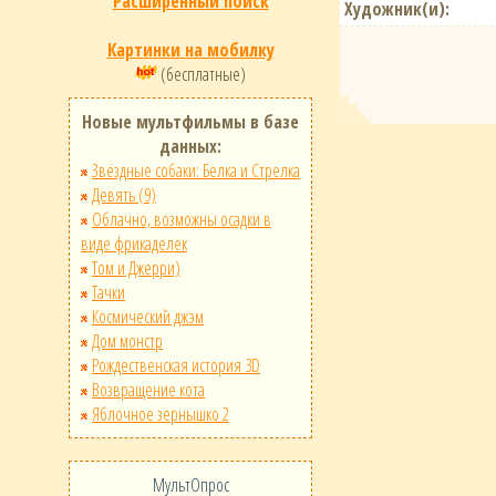
Расширенный поиск
Художник(и):
Картинки на мобилку
(бесплатные)
Новые мультфильмы в базе
данных:
Звёздные собаки: Белка и Стрелка
Девять (9)
Облачно, возможны осадки в
виде фрикаделек
Том и Джерри)
Тачки
Космический джэм
Дом монстр
Рождественская история 3D
Возвращение кота
Яблочное зернышко 2
МультОпрос