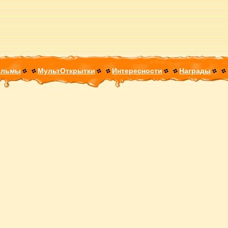
ильмы
МультОткрытки
Интересности
Награды