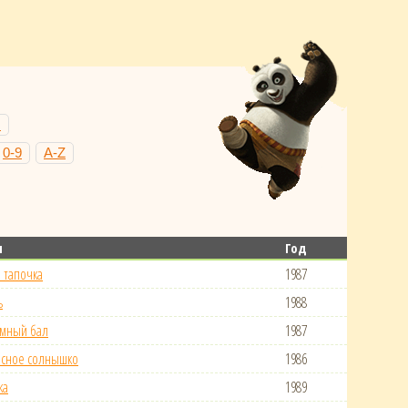
Н
0-9
A-Z
м
Год
 тапочка
1987
ь
1988
емный бал
1987
асное солнышко
1986
ка
1989