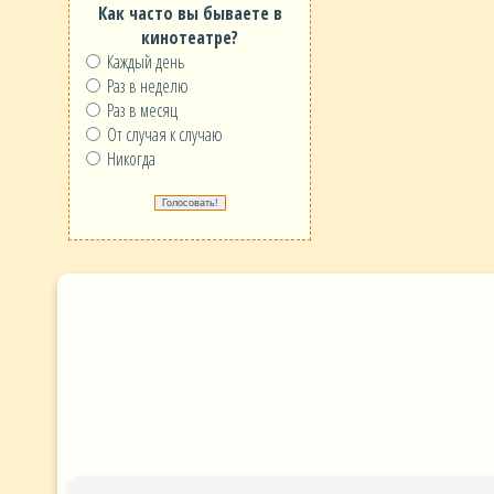
Как часто вы бываете в
кинотеатре?
Каждый день
Раз в неделю
Раз в месяц
От случая к случаю
Никогда