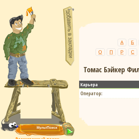
А
Б
О
П
Р
С
Томас Бэйкер Фил
Карьера
Оператор: