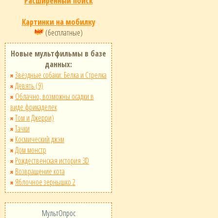
Расширенный поиск
Картинки на мобилку
(бесплатные)
Новые мультфильмы в базе
данных:
Звёздные собаки: Белка и Стрелка
Девять (9)
Облачно, возможны осадки в
виде фрикаделек
Том и Джерри)
Тачки
Космический джэм
Дом монстр
Рождественская история 3D
Возвращение кота
Яблочное зернышко 2
МультОпрос