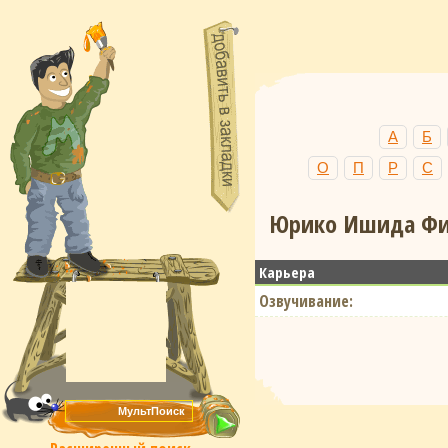
А
Б
О
П
Р
С
Юрико Ишида Фил
Карьера
Озвучивание: