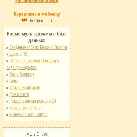
Расширенный поиск
Картинки на мобилку
(бесплатные)
Новые мультфильмы в базе
данных:
Звёздные собаки: Белка и Стрелка
Девять (9)
Облачно, возможны осадки в
виде фрикаделек
Том и Джерри)
Тачки
Космический джэм
Дом монстр
Рождественская история 3D
Возвращение кота
Яблочное зернышко 2
МультОпрос