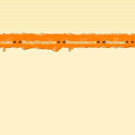
ильмы
МультОткрытки
Интересности
Награды