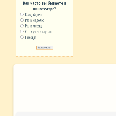
Как часто вы бываете в
кинотеатре?
Каждый день
Раз в неделю
Раз в месяц
От случая к случаю
Никогда