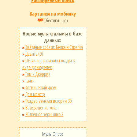
Расширенный поиск
Картинки на мобилку
(бесплатные)
Новые мультфильмы в базе
данных:
Звёздные собаки: Белка и Стрелка
Девять (9)
Облачно, возможны осадки в
виде фрикаделек
Том и Джерри)
Тачки
Космический джэм
Дом монстр
Рождественская история 3D
Возвращение кота
Яблочное зернышко 2
МультОпрос