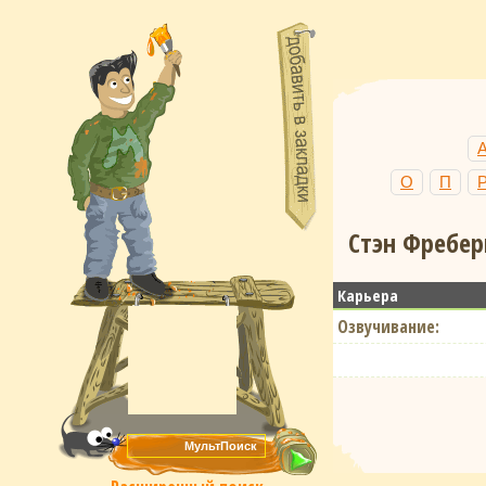
О
П
Стэн Фребер
Карьера
Озвучивание: