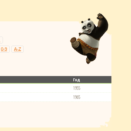
Н
0-9
A-Z
Год
1955
1965