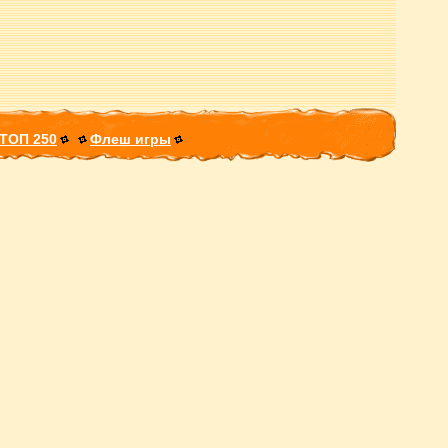
ТОП 250
Флеш игры