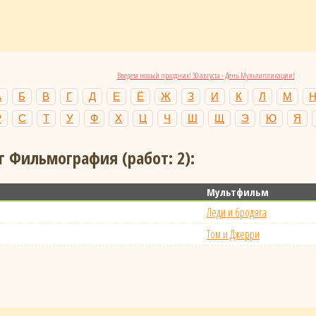
Введем новый праздник! 30 августа - День Мультипликации!
А
Б
В
Г
Д
Е
Ё
Ж
З
И
К
Л
М
Р
С
Т
У
Ф
Х
Ц
Ч
Ш
Щ
Э
Ю
Я
г Фильмография (работ: 2):
Мультфильм
Леди и бродяга
Том и Джерри