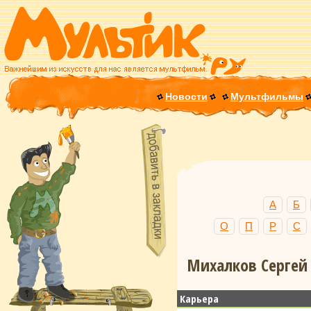
Новости
Мультфильмы
А
Б
О
П
Р
С
Михалков Сергей 
Карьера