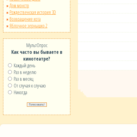
Дом монстр
Рождественская история 3D
Возвращение кота
Яблочное зернышко 2
МультОпрос
Как часто вы бываете в
кинотеатре?
Каждый день
Раз в неделю
Раз в месяц
От случая к случаю
Никогда