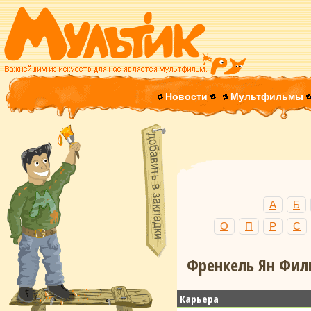
Новости
Мультфильмы
А
Б
О
П
Р
С
Френкель Ян Филь
Карьера