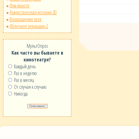
Дом монстр
Рождественская история 3D
Возвращение кота
Яблочное зернышко 2
МультОпрос
Как часто вы бываете в
кинотеатре?
Каждый день
Раз в неделю
Раз в месяц
От случая к случаю
Никогда