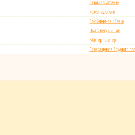
Старые знакомые
Козёл-музыкант
Влюбленное облако
Чьи в лесу шишки?
Мистер Твистер
Возвращение блудного поп