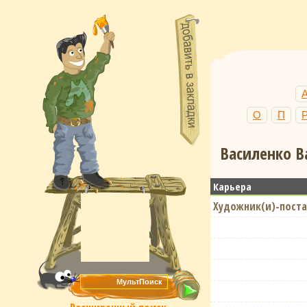
О
П
Василенко В
Карьера
Художник(и)-поста