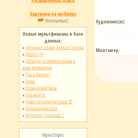
Расширенный поиск
Картинки на мобилку
(бесплатные)
Художник(и):
Новые мультфильмы в базе
данных:
Звёздные собаки: Белка и Стрелка
Монтажер:
Девять (9)
Облачно, возможны осадки в
виде фрикаделек
Том и Джерри)
Тачки
Космический джэм
Дом монстр
Рождественская история 3D
Возвращение кота
Яблочное зернышко 2
МультОпрос