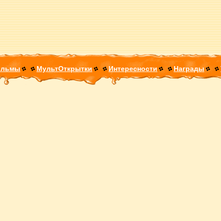
ильмы
МультОткрытки
Интересности
Награды