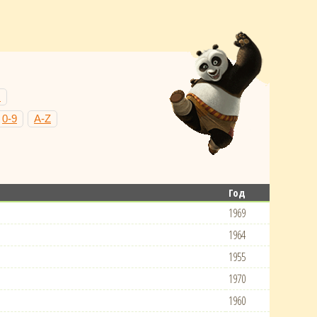
Н
0-9
A-Z
Год
1969
1964
1955
1970
1960