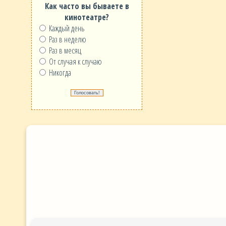
Как часто вы бываете в
кинотеатре?
Каждый день
Раз в неделю
Раз в месяц
От случая к случаю
Никогда