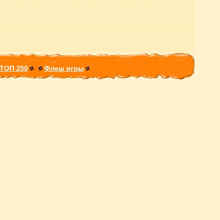
ТОП 250
Флеш игры