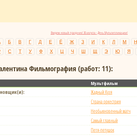
Введем новый праздник! 30 августа - День Мультипликации!
А
Б
В
Г
Д
Е
Ё
Ж
З
И
К
Л
М
Р
С
Т
У
Ф
Х
Ц
Ч
Ш
Щ
Э
Ю
Я
алентина Фильмография (работ: 11):
Мультфильм
новщик(и):
Жадный Кузя
Страна оркестрия
Необыкновенный матч
Самый главный
Петя-петушок