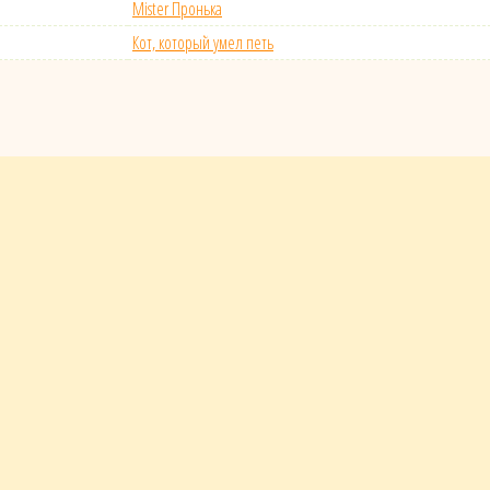
Mister Пронька
Кот, который умел петь