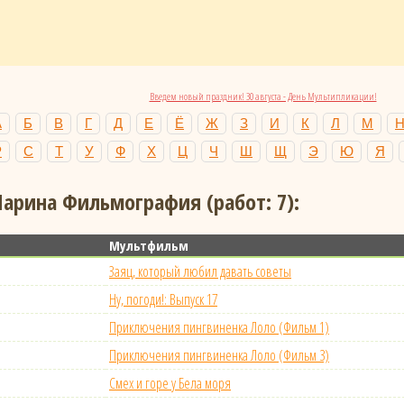
Введем новый праздник! 30 августа - День Мультипликации!
А
Б
В
Г
Д
Е
Ё
Ж
З
И
К
Л
М
Р
С
Т
У
Ф
Х
Ц
Ч
Ш
Щ
Э
Ю
Я
арина Фильмография (работ: 7):
Мультфильм
Заяц, который любил давать советы
Ну, погоди!: Выпуск 17
Приключения пингвиненка Лоло (Фильм 1)
Приключения пингвиненка Лоло (Фильм 3)
Смех и горе у Бела моря