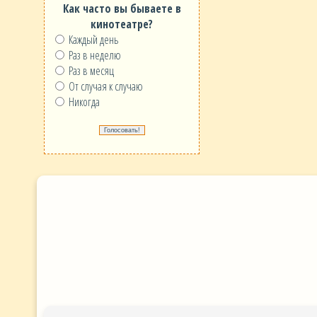
Как часто вы бываете в
кинотеатре?
Каждый день
Раз в неделю
Раз в месяц
От случая к случаю
Никогда