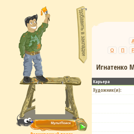
О
П
Игнатенко М
Карьера
Художник(и):