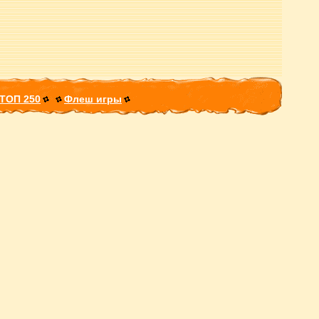
ТОП 250
Флеш игры