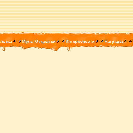
ильмы
МультОткрытки
Интересности
Награды