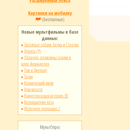
Расширенный поиск
Картинки на мобилку
(бесплатные)
Новые мультфильмы в базе
данных:
Звёздные собаки: Белка и Стрелка
Девять (9)
Облачно, возможны осадки в
виде фрикаделек
Том и Джерри)
Тачки
Космический джэм
Дом монстр
Рождественская история 3D
Возвращение кота
Яблочное зернышко 2
МультОпрос