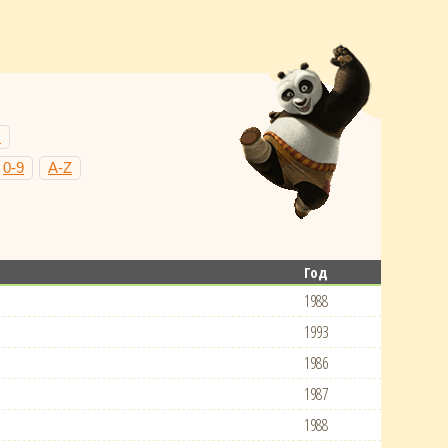
Н
0-9
A-Z
Год
1988
1993
1986
1987
1988