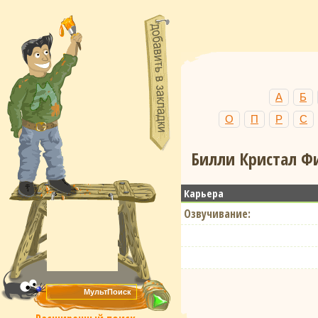
А
Б
О
П
Р
С
Билли Кристал Фи
Карьера
Озвучивание: