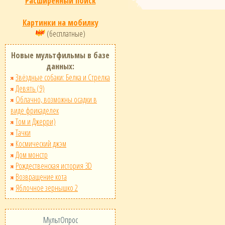
Расширенный поиск
Картинки на мобилку
(бесплатные)
Новые мультфильмы в базе
данных:
Звёздные собаки: Белка и Стрелка
Девять (9)
Облачно, возможны осадки в
виде фрикаделек
Том и Джерри)
Тачки
Космический джэм
Дом монстр
Рождественская история 3D
Возвращение кота
Яблочное зернышко 2
МультОпрос