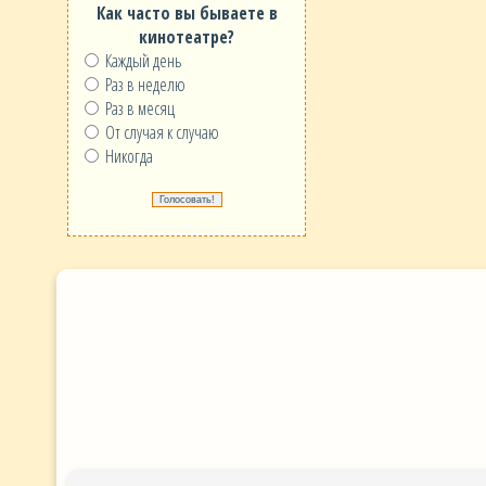
Как часто вы бываете в
кинотеатре?
Каждый день
Раз в неделю
Раз в месяц
От случая к случаю
Никогда