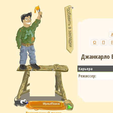
О
П
Джанкарло В
Карьера
Режиссер: