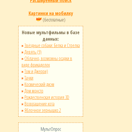
Расширенный поиск
Картинки на мобилку
(бесплатные)
Новые мультфильмы в базе
данных:
Звёздные собаки: Белка и Стрелка
Девять (9)
Облачно, возможны осадки в
виде фрикаделек
Том и Джерри)
Тачки
Космический джэм
Дом монстр
Рождественская история 3D
Возвращение кота
Яблочное зернышко 2
МультОпрос