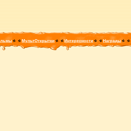
ильмы
МультОткрытки
Интересности
Награды