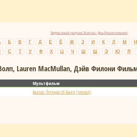
Введем новый праздник! 30 августа - День Мультипликации!
А
Б
В
Г
Д
Е
Ё
Ж
З
И
К
Л
М
Р
С
Т
У
Ф
Х
Ц
Ч
Ш
Щ
Э
Ю
Я
олп, Lauren MacMullan, Дэйв Филони Фильмо
Мультфильм
Аватар: Легенда об Аанге (сериал)