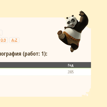
Н
0-9
A-Z
графия (работ: 1):
Год
2005