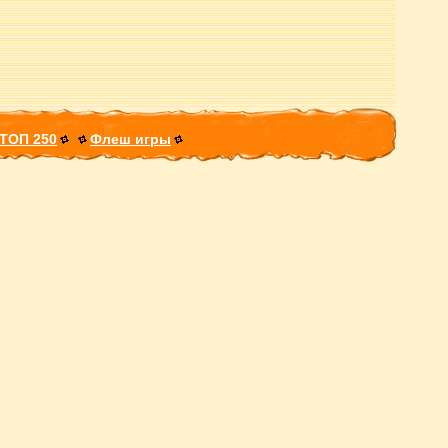
ТОП 250
Флеш игры