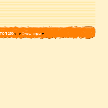
ТОП 250
Флеш игры