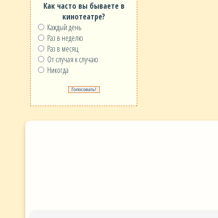
Как часто вы бываете в
кинотеатре?
Каждый день
Раз в неделю
Раз в месяц
От случая к случаю
Никогда