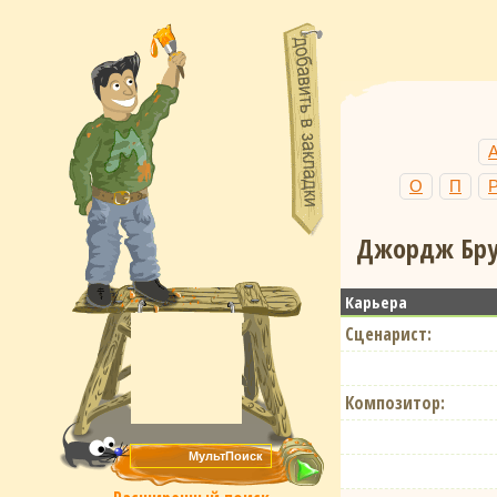
О
П
Джордж Брун
Карьера
Сценарист:
Композитор: