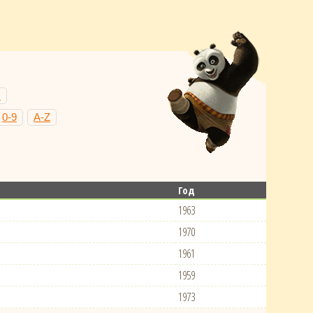
Н
0-9
A-Z
Год
1963
1970
1961
1959
1973