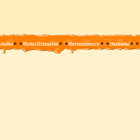
ильмы
МультОткрытки
Интересности
Награды