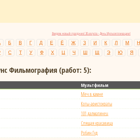
Введем новый праздник! 30 августа - День Мультипликации!
А
Б
В
Г
Д
Е
Ё
Ж
З
И
К
Л
М
Р
С
Т
У
Ф
Х
Ц
Ч
Ш
Щ
Э
Ю
Я
с Фильмография (работ: 5):
Мультфильм
Меч в камне
Коты-аристократы
101 далматинец
Спящая красавица
Робин Гуд