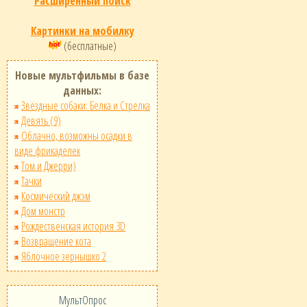
Расширенный поиск
Картинки на мобилку
(бесплатные)
Новые мультфильмы в базе
данных:
Звёздные собаки: Белка и Стрелка
Девять (9)
Облачно, возможны осадки в
виде фрикаделек
Том и Джерри)
Тачки
Космический джэм
Дом монстр
Рождественская история 3D
Возвращение кота
Яблочное зернышко 2
МультОпрос