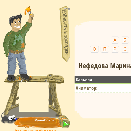
А
Б
О
П
Р
С
Нефедова Марина
Карьера
Аниматор: