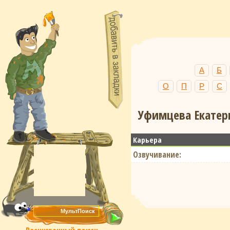
А
Б
О
П
Р
С
Уфимцева Екатери
Карьера
Озвучивание: