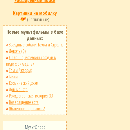
Расширенный поиск
Картинки на мобилку
(бесплатные)
Новые мультфильмы в базе
данных:
Звёздные собаки: Белка и Стрелка
Девять (9)
Облачно, возможны осадки в
виде фрикаделек
Том и Джерри)
Тачки
Космический джэм
Дом монстр
Рождественская история 3D
Возвращение кота
Яблочное зернышко 2
МультОпрос