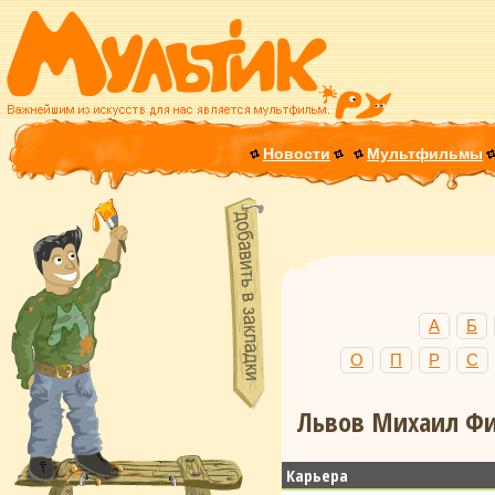
Новости
Мультфильмы
А
Б
О
П
Р
С
Львов Михаил Фи
Карьера