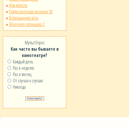
Дом монстр
Рождественская история 3D
Возвращение кота
Яблочное зернышко 2
МультОпрос
Как часто вы бываете в
кинотеатре?
Каждый день
Раз в неделю
Раз в месяц
От случая к случаю
Никогда