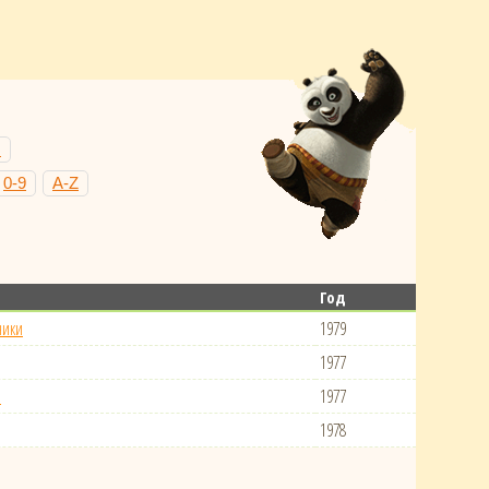
Н
0-9
A-Z
Год
ники
1979
1977
я
1977
1978