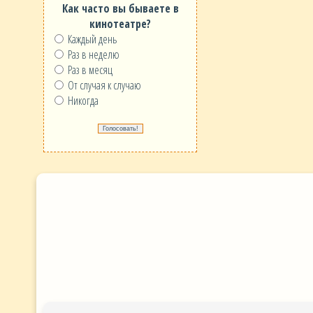
Как часто вы бываете в
кинотеатре?
Каждый день
Раз в неделю
Раз в месяц
От случая к случаю
Никогда