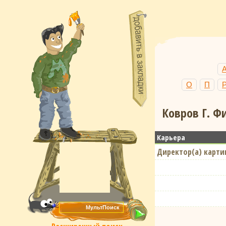
О
П
Ковров Г. Ф
Карьера
Директор(а) карти