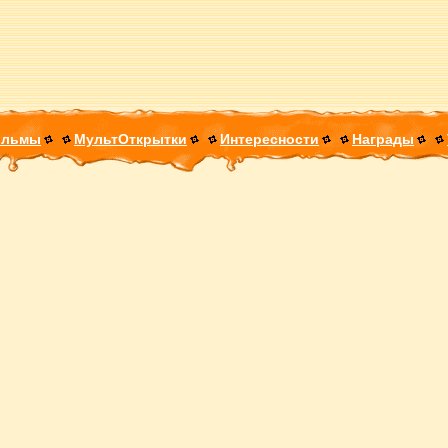
ильмы
МультОткрытки
Интересности
Награды