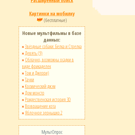
Расширенный поиск
Картинки на мобилку
(бесплатные)
Новые мультфильмы в базе
данных:
Звёздные собаки: Белка и Стрелка
Девять (9)
Облачно, возможны осадки в
виде фрикаделек
Том и Джерри)
Тачки
Космический джэм
Дом монстр
Рождественская история 3D
Возвращение кота
Яблочное зернышко 2
МультОпрос