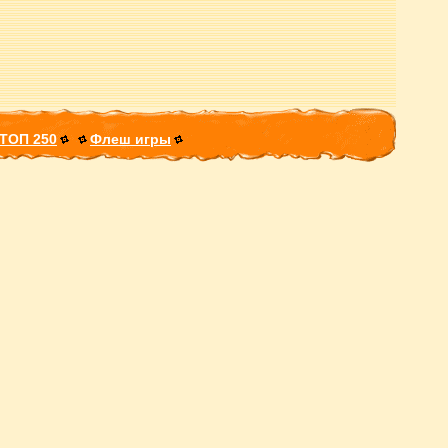
ТОП 250
Флеш игры