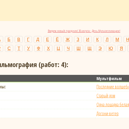
Введем новый праздник! 30 августа - День Мультипликации!
А
Б
В
Г
Д
Е
Ё
Ж
З
И
К
Л
М
Р
С
Т
У
Ф
Х
Ц
Ч
Ш
Щ
Э
Ю
Я
ильмография (работ: 4):
Мультфильм
ны:
Последние волшеб
Старый дом
Одна лошадка бела
Догони-ветер