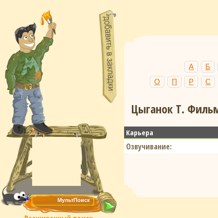
А
Б
О
П
Р
С
Цыганок Т. Фильм
Карьера
Озвучивание: