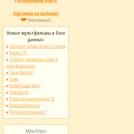
Расширенный поиск
Картинки на мобилку
(бесплатные)
Новые мультфильмы в базе
данных:
Звёздные собаки: Белка и Стрелка
Девять (9)
Облачно, возможны осадки в
виде фрикаделек
Том и Джерри)
Тачки
Космический джэм
Дом монстр
Рождественская история 3D
Возвращение кота
Яблочное зернышко 2
МультОпрос