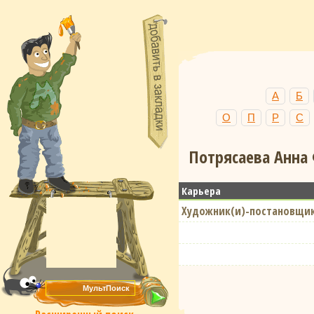
А
Б
О
П
Р
С
Потрясаева Анна 
Карьера
Художник(и)-постановщик