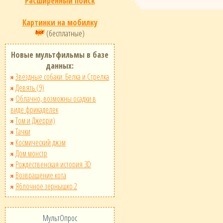
Расширенный поиск
Картинки на мобилку
(бесплатные)
Новые мультфильмы в базе
данных:
Звёздные собаки: Белка и Стрелка
Девять (9)
Облачно, возможны осадки в
виде фрикаделек
Том и Джерри)
Тачки
Космический джэм
Дом монстр
Рождественская история 3D
Возвращение кота
Яблочное зернышко 2
МультОпрос