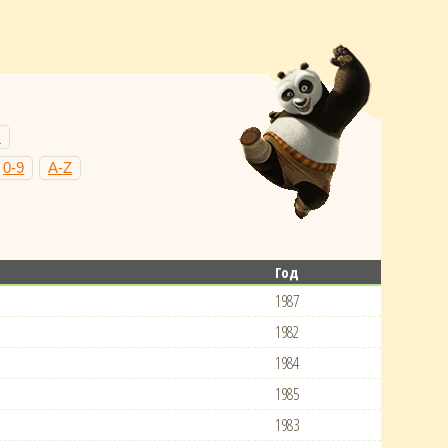
Н
0-9
A-Z
Год
1987
1982
1984
1985
1983