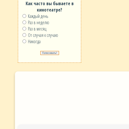
Как часто вы бываете в
кинотеатре?
Каждый день
Раз в неделю
Раз в месяц
От случая к случаю
Никогда