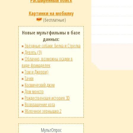
Расширенный поиск
Картинки на мобилку
(бесплатные)
Новые мультфильмы в базе
данных:
Звёздные собаки: Белка и Стрелка
Девять (9)
Облачно, возможны осадки в
виде фрикаделек
Том и Джерри)
Тачки
Космический джэм
Дом монстр
Рождественская история 3D
Возвращение кота
Яблочное зернышко 2
МультОпрос