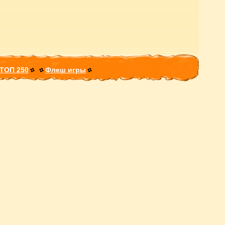
ТОП 250
Флеш игры