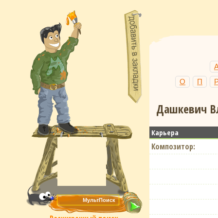
О
П
Дашкевич Вл
Карьера
Композитор: