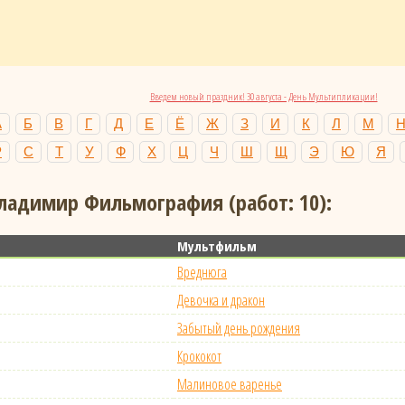
Введем новый праздник! 30 августа - День Мультипликации!
А
Б
В
Г
Д
Е
Ё
Ж
З
И
К
Л
М
Р
С
Т
У
Ф
Х
Ц
Ч
Ш
Щ
Э
Ю
Я
адимир Фильмография (работ: 10):
Мультфильм
Вреднюга
Девочка и дракон
Забытый день рождения
Крококот
Малиновое варенье