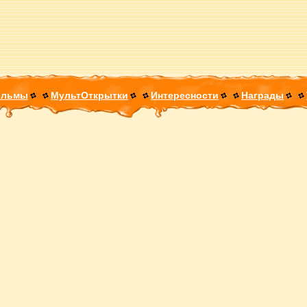
ильмы
МультОткрытки
Интересности
Награды