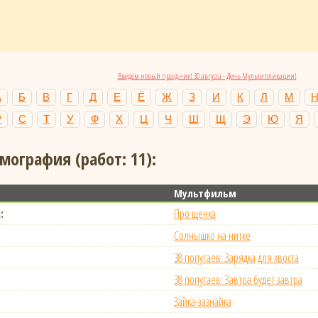
Введем новый праздник! 30 августа - День Мультипликации!
А
Б
В
Г
Д
Е
Ё
Ж
З
И
К
Л
М
Р
С
Т
У
Ф
Х
Ц
Ч
Ш
Щ
Э
Ю
Я
мография (работ: 11):
Мультфильм
:
Про щенка
Солнышко на нитке
38 попугаев: Зарядка для хвоста
38 попугаев: Завтра будет завтра
Зайка-зазнайка