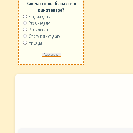
Как часто вы бываете в
кинотеатре?
Каждый день
Раз в неделю
Раз в месяц
От случая к случаю
Никогда