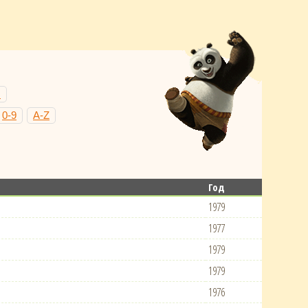
Н
0-9
A-Z
Год
1979
1977
1979
1979
1976