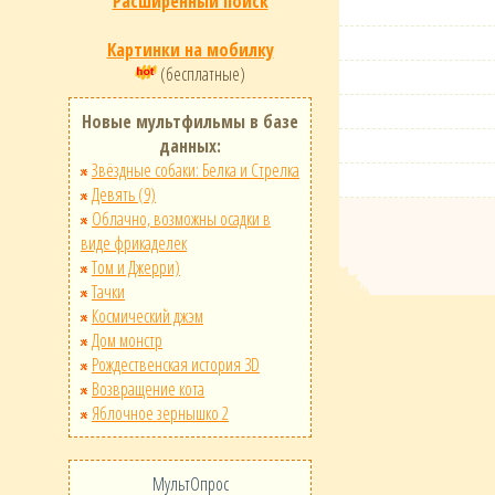
Расширенный поиск
Картинки на мобилку
(бесплатные)
Новые мультфильмы в базе
данных:
Звёздные собаки: Белка и Стрелка
Девять (9)
Облачно, возможны осадки в
виде фрикаделек
Том и Джерри)
Тачки
Космический джэм
Дом монстр
Рождественская история 3D
Возвращение кота
Яблочное зернышко 2
МультОпрос