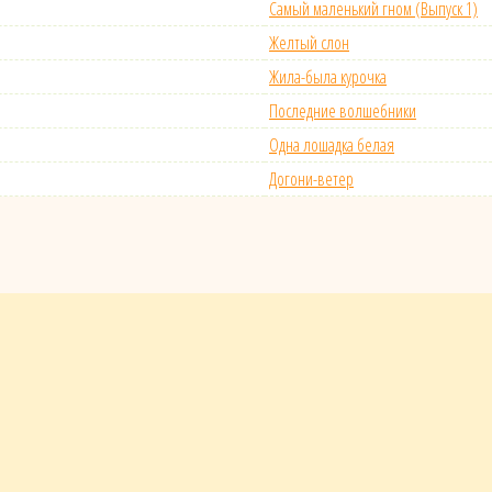
Самый маленький гном (Выпуск 1)
Желтый слон
Жила-была курочка
Последние волшебники
Одна лошадка белая
Догони-ветер