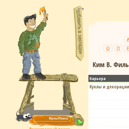
О
П
Ким В. Филь
Карьера
Куклы и декорации