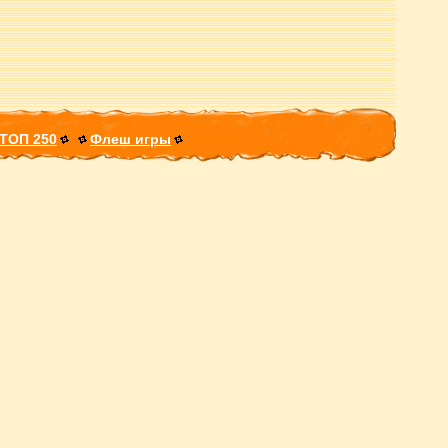
ТОП 250
Флеш игры