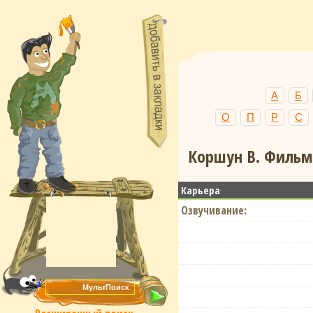
А
Б
О
П
Р
С
Коршун В. Фильмо
Карьера
Озвучивание: