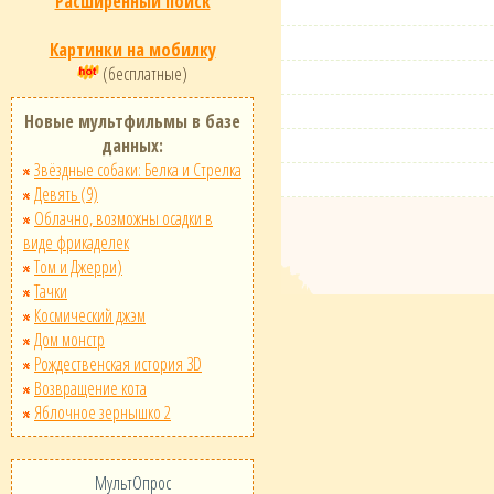
Расширенный поиск
Картинки на мобилку
(бесплатные)
Новые мультфильмы в базе
данных:
Звёздные собаки: Белка и Стрелка
Девять (9)
Облачно, возможны осадки в
виде фрикаделек
Том и Джерри)
Тачки
Космический джэм
Дом монстр
Рождественская история 3D
Возвращение кота
Яблочное зернышко 2
МультОпрос