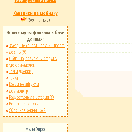
Расширенный поиск
Картинки на мобилку
(бесплатные)
Новые мультфильмы в базе
данных:
Звёздные собаки: Белка и Стрелка
Девять (9)
Облачно, возможны осадки в
виде фрикаделек
Том и Джерри)
Тачки
Космический джэм
Дом монстр
Рождественская история 3D
Возвращение кота
Яблочное зернышко 2
МультОпрос