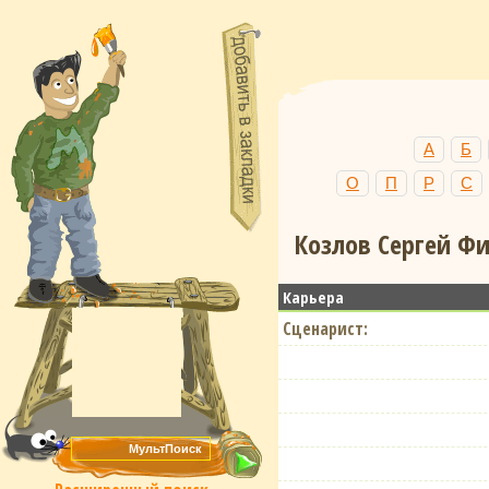
А
Б
О
П
Р
С
Козлов Сергей Фи
Карьера
Сценарист: